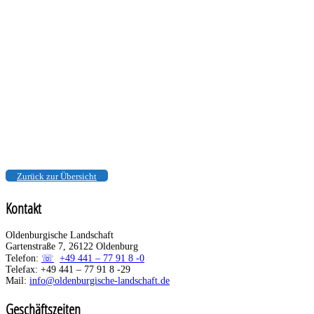
Pressemitteilung Nr. 01/21 vom 4. Februar 2021
Film über Franz Radziwill auf Oeins
„Kein Bild von mir ist ohne Dangast möglich“ zum 126.
Geburtstag des Malers
01/21 ...
Weiterlesen
Zurück zur Übersicht
Kontakt
Oldenburgische Landschaft
Gartenstraße 7, 26122 Oldenburg
Telefon:
+49 441 – 77 91 8 -0
Telefax: +49 441 – 77 91 8 -29
Mail:
info@oldenburgische-landschaft.de
Geschäftszeiten