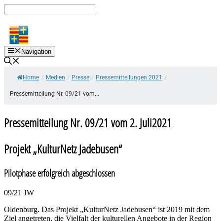
Zum
Inhalt
springen
Navigation
Home
/
Medien
/
Presse
/
Pressemitteilungen 2021
/
Pressemitteilung Nr. 09/21 vom...
Pressemitteilung Nr. 09/21 vom 2. Juli2021
Projekt „KulturNetz Jadebusen“
Pilotphase erfolgreich abgeschlossen
09/21 JW
Oldenburg. Das Projekt „KulturNetz Jadebusen“ ist 2019 mit dem
Ziel angetreten, die Vielfalt der kulturellen Angebote in der Region