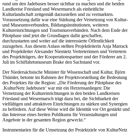
rund um den Jadebusen besser sichtbar zu machen und die beiden
Landkreise Friesland und Wesermarsch als einheitliche
Kulturlandschaft zeitgemäß darzustellen und zu vermarkten.
Voraussetzung dafür war eine Stärkung der Vernetzung von Kultur-
und Museumsverbunden, Bildungsinstitutionen, weiteren
Kultureinrichtungen und Tourismusverbänden. Nach dem Ende der
Pilotphase sind jetzt die Grundlagen dafür geschaffen,
durchzustarten und weiter auf die interessierte Öffentlichkeit
zuzugehen. Aus diesem Anlass stellten Projektleiterin Anja Marrack
und Projektleiter Alexander Niemietz Vertreterinnen und Vertretern
des Projektträgers, der Kooperationspartner und der Förderer am 2.
Juli im Schiffahrtsmuseum Brake den Sachstand vor.
Der Niedersächsische Minister für Wissenschaft und Kultur, Björn
Thümler, betonte im Rahmen der Projektvorstellung die Bedeutung
des Projektes für die Region: „Die Förderung der Pilotphase des
‚KulturNetz Jadebusen‘ war mir ein Herzensanliegen: Die
Vernetzung der Kultureinrichtungen in den beiden Landkreisen
Friesland und Wesermarsch trägt dazu bei, die Sichtbarkeit der
vielfältigen und attraktiven Einrichtungen zu stärken und Synergien
zu befördern. Auf diese Weise wird die Identität vor Ort gestärkt und
das Interesse eines breiten Publikums für Veranstaltungen und
Angebote in der gesamten Region geweckt.“
Instrumentarien für die Umsetzung der Projektziele von KulturNetz