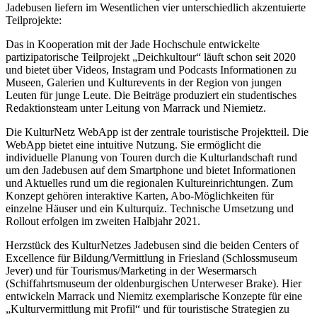
Jadebusen liefern im Wesentlichen vier unterschiedlich akzentuierte
Teilprojekte:
Das in Kooperation mit der Jade Hochschule entwickelte
partizipatorische Teilprojekt „Deichkultour“ läuft schon seit 2020
und bietet über Videos, Instagram und Podcasts Informationen zu
Museen, Galerien und Kulturevents in der Region von jungen
Leuten für junge Leute. Die Beiträge produziert ein studentisches
Redaktionsteam unter Leitung von Marrack und Niemietz.
Die KulturNetz WebApp ist der zentrale touristische Projektteil. Die
WebApp bietet eine intuitive Nutzung. Sie ermöglicht die
individuelle Planung von Touren durch die Kulturlandschaft rund
um den Jadebusen auf dem Smartphone und bietet Informationen
und Aktuelles rund um die regionalen Kultureinrichtungen. Zum
Konzept gehören interaktive Karten, Abo-Möglichkeiten für
einzelne Häuser und ein Kulturquiz. Technische Umsetzung und
Rollout erfolgen im zweiten Halbjahr 2021.
Herzstück des KulturNetzes Jadebusen sind die beiden Centers of
Excellence für Bildung/Vermittlung in Friesland (Schlossmuseum
Jever) und für Tourismus/Marketing in der Wesermarsch
(Schiffahrtsmuseum der oldenburgischen Unterweser Brake). Hier
entwickeln Marrack und Niemitz exemplarische Konzepte für eine
„Kulturvermittlung mit Profil“ und für touristische Strategien zu