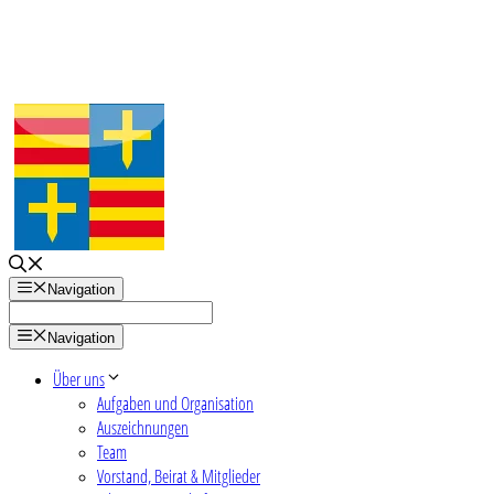
Zum
Inhalt
springen
Navigation
Navigation
Über uns
Aufgaben und Organisation
Auszeichnungen
Team
Vorstand, Beirat & Mitglieder