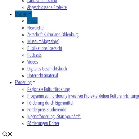
Land.schafft.Kultur
Abgeschlossene Projekte
Medien
Presse
Newsletter
Zeitschrift Kulturland Oldenburg
MuseumMagazin(e)
Publikationsübersicht
Podcasts
Videos
Digitales Geschichtsbuch
Unterrichtsmaterial
Förderung
Regionale Kulturförderung
Programm zur Förderung investiver Projekte kleiner Kultureinrichtung
Förderung durch Eigenmittel
Förderpreis Studierende
Jugendförderung „Start your Art!“
Förderungen Dritter