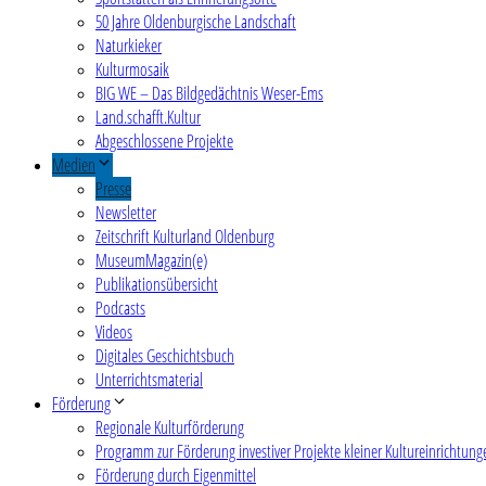
50 Jahre Oldenburgische Landschaft
Naturkieker
Kulturmosaik
BIG WE – Das Bildgedächtnis Weser-Ems
Land.schafft.Kultur
Abgeschlossene Projekte
Medien
Presse
Newsletter
Zeitschrift Kulturland Oldenburg
MuseumMagazin(e)
Publikationsübersicht
Podcasts
Videos
Digitales Geschichtsbuch
Unterrichtsmaterial
Förderung
Regionale Kulturförderung
Programm zur Förderung investiver Projekte kleiner Kultureinrichtung
Förderung durch Eigenmittel