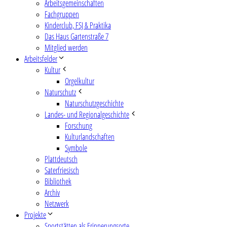
Arbeitsgemeinschaften
Fachgruppen
Kinderclub, FSJ & Praktika
Das Haus Gartenstraße 7
Mitglied werden
Arbeitsfelder
Kultur
Orgelkultur
Naturschutz
Naturschutzgeschichte
Landes- und Regionalgeschichte
Forschung
Kulturlandschaften
Symbole
Plattdeutsch
Saterfriesisch
Bibliothek
Archiv
Netzwerk
Projekte
Sportstätten als Erinnerungsorte