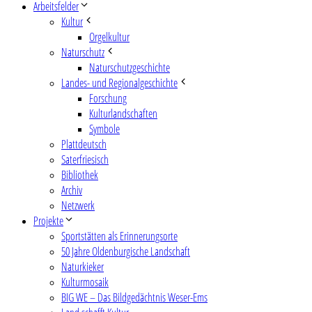
Arbeitsfelder
Kultur
Orgelkultur
Naturschutz
Naturschutzgeschichte
Landes- und Regionalgeschichte
Forschung
Kulturlandschaften
Symbole
Plattdeutsch
Saterfriesisch
Bibliothek
Archiv
Netzwerk
Projekte
Sportstätten als Erinnerungsorte
50 Jahre Oldenburgische Landschaft
Naturkieker
Kulturmosaik
BIG WE – Das Bildgedächtnis Weser-Ems