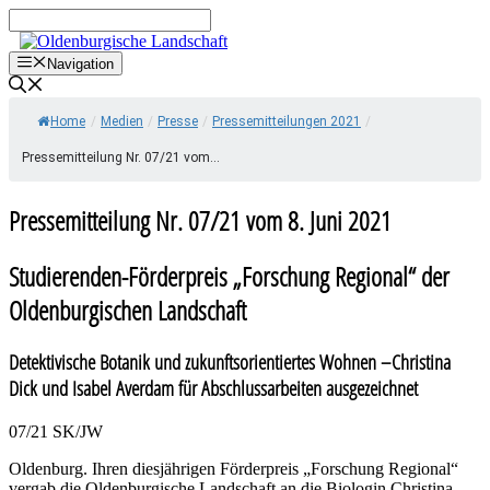
Zum
Inhalt
springen
Navigation
Home
/
Medien
/
Presse
/
Pressemitteilungen 2021
/
Pressemitteilung Nr. 07/21 vom...
Pressemitteilung Nr. 07/21 vom 8. Juni 2021
Studierenden-Förderpreis „Forschung Regional“ der
Oldenburgischen Landschaft
Detektivische Botanik und zukunftsorientiertes Wohnen –Christina
Dick und Isabel Averdam für Abschlussarbeiten ausgezeichnet
07/21 SK/JW
Oldenburg. Ihren diesjährigen Förderpreis „Forschung Regional“
vergab die Oldenburgische Landschaft an die Biologin Christina