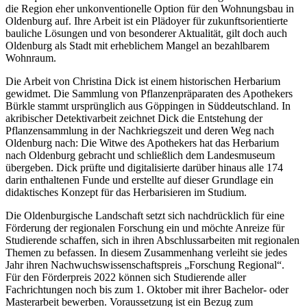
die Region eher unkonventionelle Option für den Wohnungsbau in
Oldenburg auf. Ihre Arbeit ist ein Plädoyer für zukunftsorientierte
bauliche Lösungen und von besonderer Aktualität, gilt doch auch
Oldenburg als Stadt mit erheblichem Mangel an bezahlbarem
Wohnraum.
Die Arbeit von Christina Dick ist einem historischen Herbarium
gewidmet. Die Sammlung von Pflanzenpräparaten des Apothekers
Bürkle stammt ursprünglich aus Göppingen in Süddeutschland. In
akribischer Detektivarbeit zeichnet Dick die Entstehung der
Pflanzensammlung in der Nachkriegszeit und deren Weg nach
Oldenburg nach: Die Witwe des Apothekers hat das Herbarium
nach Oldenburg gebracht und schließlich dem Landesmuseum
übergeben. Dick prüfte und digitalisierte darüber hinaus alle 174
darin enthaltenen Funde und erstellte auf dieser Grundlage ein
didaktisches Konzept für das Herbarisieren im Studium.
Die Oldenburgische Landschaft setzt sich nachdrücklich für eine
Förderung der regionalen Forschung ein und möchte Anreize für
Studierende schaffen, sich in ihren Abschlussarbeiten mit regionalen
Themen zu befassen. In diesem Zusammenhang verleiht sie jedes
Jahr ihren Nachwuchswissenschaftspreis „Forschung Regional“.
Für den Förderpreis 2022 können sich Studierende aller
Fachrichtungen noch bis zum 1. Oktober mit ihrer Bachelor- oder
Masterarbeit bewerben. Voraussetzung ist ein Bezug zum