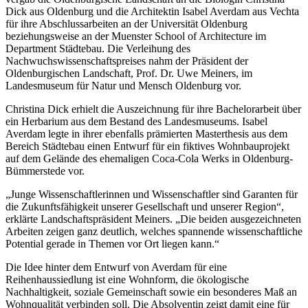
Dick aus Oldenburg und die Architektin Isabel Averdam aus Vechta
für ihre Abschlussarbeiten an der Universität Oldenburg
beziehungsweise an der Muenster School of Architecture im
Department Städtebau. Die Verleihung des
Nachwuchswissenschaftspreises nahm der Präsident der
Oldenburgischen Landschaft, Prof. Dr. Uwe Meiners, im
Landesmuseum für Natur und Mensch Oldenburg vor.
Christina Dick erhielt die Auszeichnung für ihre Bachelorarbeit über
ein Herbarium aus dem Bestand des Landesmuseums. Isabel
Averdam legte in ihrer ebenfalls prämierten Masterthesis aus dem
Bereich Städtebau einen Entwurf für ein fiktives Wohnbauprojekt
auf dem Gelände des ehemaligen Coca-Cola Werks in Oldenburg-
Bümmerstede vor.
„Junge Wissenschaftlerinnen und Wissenschaftler sind Garanten für
die Zukunftsfähigkeit unserer Gesellschaft und unserer Region“,
erklärte Landschaftspräsident Meiners. „Die beiden ausgezeichneten
Arbeiten zeigen ganz deutlich, welches spannende wissenschaftliche
Potential gerade in Themen vor Ort liegen kann.“
Die Idee hinter dem Entwurf von Averdam für eine
Reihenhaussiedlung ist eine Wohnform, die ökologische
Nachhaltigkeit, soziale Gemeinschaft sowie ein besonderes Maß an
Wohnqualität verbinden soll. Die Absolventin zeigt damit eine für