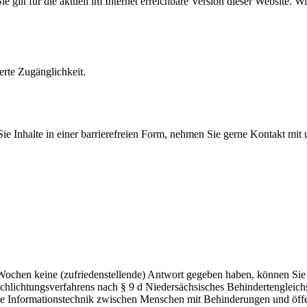
ilt für die aktuell im Internet erreichbare Version dieser Website. Wir 
rte Zugänglichkeit.
Sie Inhalte in einer barrierefreien Form, nehmen Sie gerne Kontakt mit 
Wochen keine (zufriedenstellende) Antwort gegeben haben, können Sie 
chlichtungsverfahrens nach § 9 d Niedersächsisches Behindertengleich
freie Informationstechnik zwischen Menschen mit Behinderungen und öff