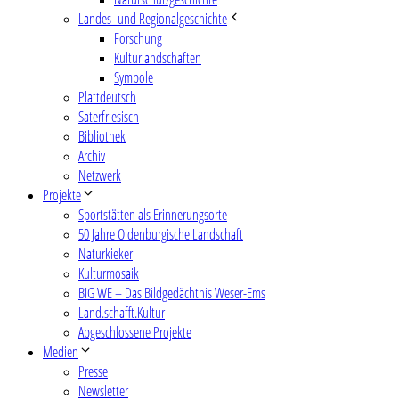
Landes- und Regionalgeschichte
Forschung
Kulturlandschaften
Symbole
Plattdeutsch
Saterfriesisch
Bibliothek
Archiv
Netzwerk
Projekte
Sportstätten als Erinnerungsorte
50 Jahre Oldenburgische Landschaft
Naturkieker
Kulturmosaik
BIG WE – Das Bildgedächtnis Weser-Ems
Land.schafft.Kultur
Abgeschlossene Projekte
Medien
Presse
Newsletter