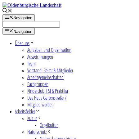
Zum
Inhalt
springen
Navigation
Navigation
Über uns
Aufgaben und Organisation
Auszeichnungen
Team
Vorstand, Beirat & Mitglieder
Arbeitsgemeinschaften
Fachgruppen
Kinderclub, FSJ & Praktika
Das Haus Gartenstraße 7
Mitglied werden
Arbeitsfelder
Kultur
Orgelkultur
Naturschutz
Naturschutzgeschichte