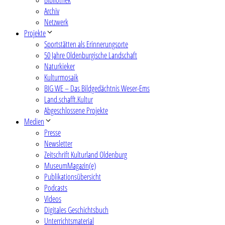
Archiv
Netzwerk
Projekte
Sportstätten als Erinnerungsorte
50 Jahre Oldenburgische Landschaft
Naturkieker
Kulturmosaik
BIG WE – Das Bildgedächtnis Weser-Ems
Land.schafft.Kultur
Abgeschlossene Projekte
Medien
Presse
Newsletter
Zeitschrift Kulturland Oldenburg
MuseumMagazin(e)
Publikationsübersicht
Podcasts
Videos
Digitales Geschichtsbuch
Unterrichtsmaterial