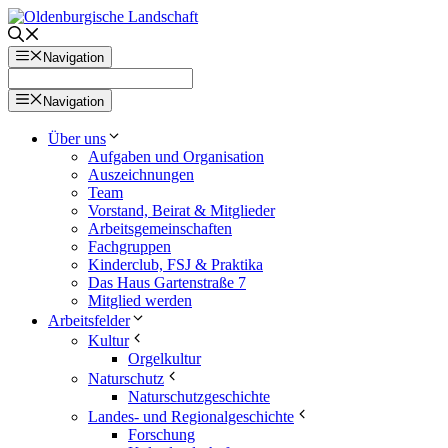
Zum
Inhalt
springen
Navigation
Navigation
Über uns
Aufgaben und Organisation
Auszeichnungen
Team
Vorstand, Beirat & Mitglieder
Arbeitsgemeinschaften
Fachgruppen
Kinderclub, FSJ & Praktika
Das Haus Gartenstraße 7
Mitglied werden
Arbeitsfelder
Kultur
Orgelkultur
Naturschutz
Naturschutzgeschichte
Landes- und Regionalgeschichte
Forschung