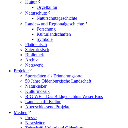
Kultur
Orgelkultur
Naturschutz
Naturschutzgeschichte
Landes- und Regionalgeschichte
Forschung
Kulturlandschaften
Symbole
Plattdeutsch
Saterfriesisch
Bibliothek
Archiv
Netzwerk
Projekte
Sportstätten als Erinnerungsorte
50 Jahre Oldenburgische Landschaft
Naturkieker
Kulturmosaik
BIG WE – Das Bildgedächtnis Weser-Ems
Land.schafft.Kultur
Abgeschlossene Projekte
Medien
Presse
Newsletter
Zeitschrift Kulturland Oldenburg