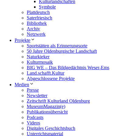
Kulturlandschaften
Symbole
Plattdeutsch
Saterfriesisch
Bibliothek
Archiv
Netzwerk
Projekte
Sportstätten als Erinnerungsorte
50 Jahre Oldenburgische Landschaft
Naturkieker
Kulturmosaik
BIG WE – Das Bildgedächtnis Weser-Ems
Land.schafft.Kultur
Abgeschlossene Projekte
Medien
Presse
Newsletter
Zeitschrift Kulturland Oldenburg
MuseumMagazin(e)
Publikationsübersicht
Podcasts
Videos
Digitales Geschichtsbuch
Unterrichtsmaterial