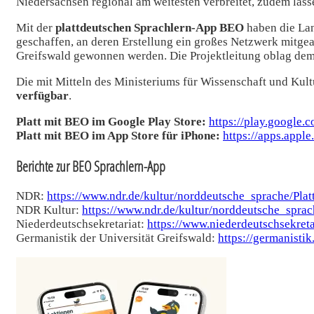
Niedersachsen regional am weitesten verbreitet, zudem lasse
Mit der
plattdeutschen Sprachlern-App BEO
haben die Lan
geschaffen, an deren Erstellung ein großes Netzwerk mitge
Greifswald gewonnen werden. Die Projektleitung oblag de
Die mit Mitteln des Ministeriums für Wissenschaft und Kul
verfügbar
.
Platt mit BEO im Google Play Store:
https://play.google
Platt mit BEO im App Store für iPhone:
https://apps.appl
Berichte zur BEO Sprachlern-App
NDR:
https://www.ndr.de/kultur/norddeutsche_sprache/Plat
NDR Kultur:
https://www.ndr.de/kultur/norddeutsche_sprac
Niederdeutschsekretariat:
https://www.niederdeutschsekreta
Germanistik der Universität Greifswald:
https://germanisti