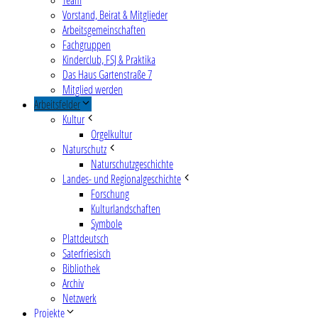
Vorstand, Beirat & Mitglieder
Arbeitsgemeinschaften
Fachgruppen
Kinderclub, FSJ & Praktika
Das Haus Gartenstraße 7
Mitglied werden
Arbeitsfelder
Kultur
Orgelkultur
Naturschutz
Naturschutzgeschichte
Landes- und Regionalgeschichte
Forschung
Kulturlandschaften
Symbole
Plattdeutsch
Saterfriesisch
Bibliothek
Archiv
Netzwerk
Projekte