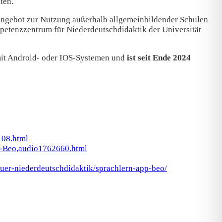
ten.
angebot zur Nutzung außerhalb allgemeinbildender Schulen
mpetenzzentrum für Niederdeutschdidaktik der Universität
 mit Android- oder IOS-Systemen und
ist seit Ende 2024
108.html
it-Beo,audio1762660.html
-fuer-niederdeutschdidaktik/sprachlern-app-beo/