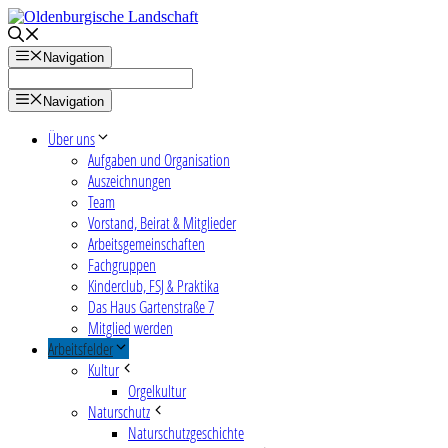
Zum
Inhalt
springen
Navigation
Navigation
Über uns
Aufgaben und Organisation
Auszeichnungen
Team
Vorstand, Beirat & Mitglieder
Arbeitsgemeinschaften
Fachgruppen
Kinderclub, FSJ & Praktika
Das Haus Gartenstraße 7
Mitglied werden
Arbeitsfelder
Kultur
Orgelkultur
Naturschutz
Naturschutzgeschichte