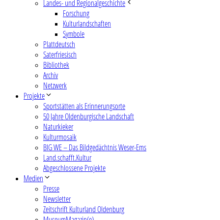
Landes- und Regionalgeschichte
Forschung
Kulturlandschaften
Symbole
Plattdeutsch
Saterfriesisch
Bibliothek
Archiv
Netzwerk
Projekte
Sportstätten als Erinnerungsorte
50 Jahre Oldenburgische Landschaft
Naturkieker
Kulturmosaik
BIG WE – Das Bildgedächtnis Weser-Ems
Land.schafft.Kultur
Abgeschlossene Projekte
Medien
Presse
Newsletter
Zeitschrift Kulturland Oldenburg
MuseumMagazin(e)