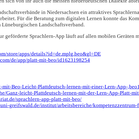
n sich von ihr auch die meisten niederdeutschen Dialekte ablei
dschaftsverbände in Niedersachsen ein attraktives Sprachlern
arbeitet. Für die Beratung zum digitalen Lernen konnte das Ko
m Lüneburgischen Landschaftsverband.
tur geförderte Sprachlern-App läuft auf allen mobilen Geräten
.com/store/apps/details?id=de.mplg.beo&gl=DE
e.com/de/app/platt-mit-beo/id1623198254
t-mit-Beo-Leicht-Plattdeutsch-lernen-mit-einer-Lern-App-,beo
he/Ganz-leicht-Plattdeutsch-lernen-mit-der-Lern-App-Platt-m
riat.de/sprachlern-app-platt-mit-beo/
k.uni-greifswald.de/institut/arbeitsbereiche/kompetenzzentrum