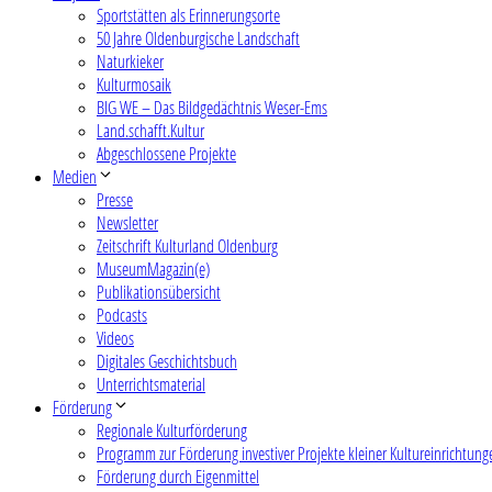
Sportstätten als Erinnerungsorte
50 Jahre Oldenburgische Landschaft
Naturkieker
Kulturmosaik
BIG WE – Das Bildgedächtnis Weser-Ems
Land.schafft.Kultur
Abgeschlossene Projekte
Medien
Presse
Newsletter
Zeitschrift Kulturland Oldenburg
MuseumMagazin(e)
Publikationsübersicht
Podcasts
Videos
Digitales Geschichtsbuch
Unterrichtsmaterial
Förderung
Regionale Kulturförderung
Programm zur Förderung investiver Projekte kleiner Kultureinrichtung
Förderung durch Eigenmittel