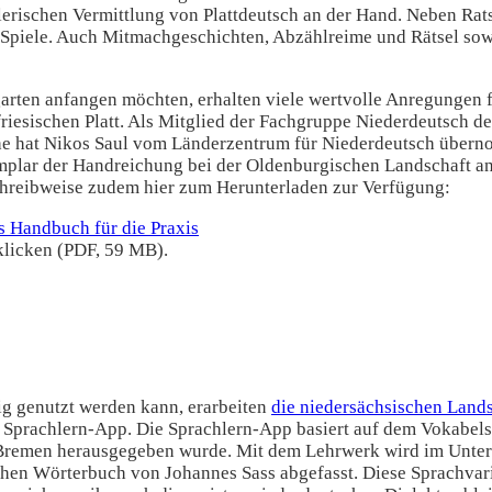
lerischen Vermittlung von Plattdeutsch an der Hand. Neben Rat
er Spiele. Auch Mitmachgeschichten, Abzählreime und Rätsel so
arten anfangen möchten, erhalten viele wertvolle Anregungen fü
friesischen Platt. Als Mitglied der Fachgruppe Niederdeutsch
e hat Nikos Saul vom Länderzentrum für Niederdeutsch überno
lar der Handreichung bei der Oldenburgischen Landschaft anfo
chreibweise zudem hier zum Herunterladen zur Verfügung:
klicken (PDF, 59 MB).
ig genutzt werden kann, erarbeiten
die niedersächsischen Land
 Sprachlern-App. Die Sprachlern-App basiert auf dem Vokabel
remen herausgegeben wurde. Mit dem Lehrwerk wird im Unterri
hen Wörterbuch von Johannes Sass abgefasst. Diese Sprachvaria