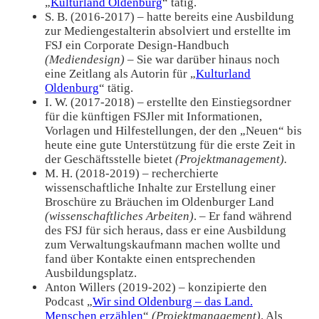
„
Kulturland Oldenburg
“ tätig.
S. B. (2016-2017) – hatte bereits eine Ausbildung
zur Mediengestalterin absolviert und erstellte im
FSJ ein Corporate Design-Handbuch
(Mediendesign) –
Sie war darüber hinaus noch
eine Zeitlang als Autorin für „
Kulturland
Oldenburg
“ tätig.
I. W. (2017-2018) – erstellte den Einstiegsordner
für die künftigen FSJler mit Informationen,
Vorlagen und Hilfestellungen, der den „Neuen“ bis
heute eine gute Unterstützung für die erste Zeit in
der Geschäftsstelle bietet
(Projektmanagement).
M. H. (2018-2019) – recherchierte
wissenschaftliche Inhalte zur Erstellung einer
Broschüre zu Bräuchen im Oldenburger Land
(wissenschaftliches Arbeiten)
. – Er fand während
des FSJ für sich heraus, dass er eine Ausbildung
zum Verwaltungskaufmann machen wollte und
fand über Kontakte einen entsprechenden
Ausbildungsplatz.
Anton Willers (2019-202) – konzipierte den
Podcast „
Wir sind Oldenburg – das Land.
Menschen erzählen
“
(Projektmanagement)
. Als