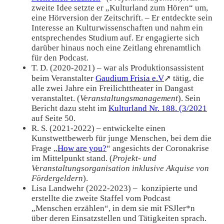
zweite Idee setzte er „Kulturland zum Hören“ um,
eine Hörversion der Zeitschrift. – Er entdeckte sein
Interesse an Kulturwissenschaften und nahm ein
entsprechendes Studium auf. Er engagierte sich
darüber hinaus noch eine Zeitlang ehrenamtlich
für den Podcast.
T. D. (2020-2021) – war als Produktionsassistent
beim Veranstalter
Gaudium Frisia e.V
➚ tätig, die
alle zwei Jahre ein Freilichttheater in Dangast
veranstaltet. (
Veranstaltungsmanagement
). Sein
Bericht dazu steht im
Kulturland Nr. 188. (3/2021
auf Seite 50.
R. S. (2021-2022) – entwickelte einen
Kunstwettbewerb für junge Menschen, bei dem die
Frage „
How are you?
“ angesichts der Coronakrise
im Mittelpunkt stand. (
Projekt- und
Veranstaltungsorganisation inklusive Akquise von
Fördergeldern
).
Lisa Landwehr (2022-2023) – konzipierte und
erstellte die zweite Staffel vom Podcast
„Menschen erzählen“, in dem sie mit FSJler*n
über deren Einsatzstellen und Tätigkeiten sprach.