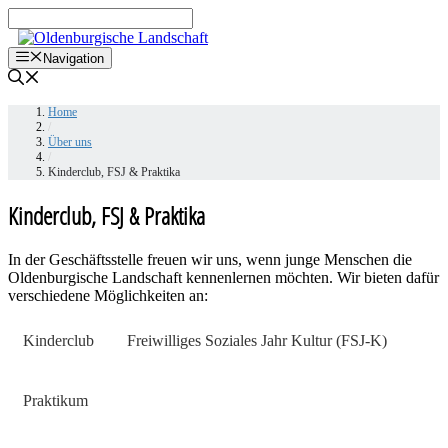
Zum
Inhalt
springen
Navigation
Home
/
Über uns
/
Kinderclub, FSJ & Praktika
Kinderclub, FSJ & Praktika
In der Geschäftsstelle freuen wir uns, wenn junge Menschen die
Oldenburgische Landschaft kennenlernen möchten. Wir bieten dafür
verschiedene Möglichkeiten an:
Kinderclub
Freiwilliges Soziales Jahr Kultur (FSJ-K)
Praktikum