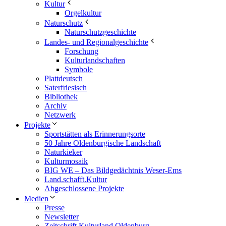
Kultur
Orgelkultur
Naturschutz
Naturschutzgeschichte
Landes- und Regionalgeschichte
Forschung
Kulturlandschaften
Symbole
Plattdeutsch
Saterfriesisch
Bibliothek
Archiv
Netzwerk
Projekte
Sportstätten als Erinnerungsorte
50 Jahre Oldenburgische Landschaft
Naturkieker
Kulturmosaik
BIG WE – Das Bildgedächtnis Weser-Ems
Land.schafft.Kultur
Abgeschlossene Projekte
Medien
Presse
Newsletter
Zeitschrift Kulturland Oldenburg