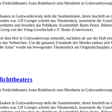
es Freilichttheaters Anna Rüdebusch zum Mordstein in Golzwarderwurp
ken in Golzwarderwurp steht die Sandsteinstele, deren Inschrift an 
orden war. Ulf Goerges schrieb das Theaterstück, inszenierte die Ura
berührten und fesselten das Publikum. Kostümbild: Björn Hotes. Bühne
Georg von der Vring-Gesellschaft e.V. Brake (Unterweser).
f dem Hof in Golzwaderwurp ermordet, nachdem sie aus der Haft entfü
e an das Verbrechen. Um die genauen Umstände des Mordes ranken sich
ße Anna“ wurde ein bewegendes Theaterstück am Originalschauplatz a
lichttheaters
es Freilichttheaters Anna Rüdebusch zum Mordstein in Golzwarderwurp
ken in Golzwarderwurp steht die Sandsteinstele, deren Inschrift an 
orden war. Ulf Goerges schrieb das Theaterstück, inszenierte die Ura
berührten und fesselten das Publikum. Kostümbild: Björn Hotes. Bühne