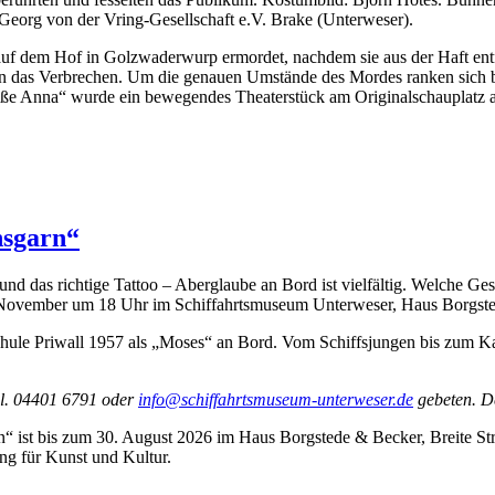
Georg von der Vring-Gesellschaft e.V. Brake (Unterweser).
f dem Hof in Golzwaderwurp ermordet, nachdem sie aus der Haft entfü
e an das Verbrechen. Um die genauen Umstände des Mordes ranken sich
ße Anna“ wurde ein bewegendes Theaterstück am Originalschauplatz a
nsgarn“
und das richtige Tattoo – Aberglaube an Bord ist vielfältig. Welche G
. November um 18 Uhr im Schiffahrtsmuseum Unterweser, Haus Borgsted
ule Priwall 1957 als „Moses“ an Bord. Vom Schiffsjungen bis zum Kapi
el. 04401 6791 oder
info@schiffahrtsmuseum-unterweser.de
gebeten. De
ist bis zum 30. August 2026 im Haus Borgstede & Becker, Breite Stra
ng für Kunst und Kultur.