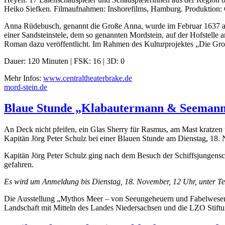
Heiko Siefken. Filmaufnahmen: Inshorefilms, Hamburg. Produktion: 
Anna Rüdebusch, genannt die Große Anna, wurde im Februar 1637 au
einer Sandsteinstele, dem so genannten Mordstein, auf der Hofstell
Roman dazu veröffentlicht. Im Rahmen des Kulturprojektes „Die Gro
Dauer: 120 Minuten | FSK: 16 | 3D: 0
Mehr Infos:
www.centraltheaterbrake.de
mord-stein.de
Blaue Stunde „Klabautermann & Seeman
An Deck nicht pfeifen, ein Glas Sherry für Rasmus, am Mast kratzen 
Kapitän Jörg Peter Schulz bei einer Blauen Stunde am Dienstag, 18
Kapitän Jörg Peter Schulz ging nach dem Besuch der Schiffsjungensch
gefahren.
Es wird um Anmeldung bis Dienstag, 18. November, 12 Uhr, unter T
Die Ausstellung „Mythos Meer – von Seeungeheuern und Fabelwesen“ 
Landschaft mit Mitteln des Landes Niedersachsen und die LZO Stiftu