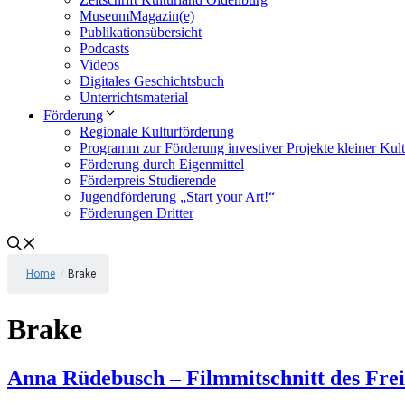
MuseumMagazin(e)
Publikationsübersicht
Podcasts
Videos
Digitales Geschichtsbuch
Unterrichtsmaterial
Förderung
Regionale Kulturförderung
Programm zur Förderung investiver Projekte kleiner Kul
Förderung durch Eigenmittel
Förderpreis Studierende
Jugendförderung „Start your Art!“
Förderungen Dritter
Home
/
Brake
Brake
Anna Rüdebusch – Filmmitschnitt des Frei