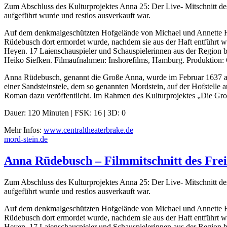
Zum Abschluss des Kulturprojektes Anna 25: Der Live- Mitschnitt d
aufgeführt wurde und restlos ausverkauft war.
Auf dem denkmalgeschützten Hofgelände von Michael und Annette Haa
Rüdebusch dort ermordet wurde, nachdem sie aus der Haft entführt w
Heyen. 17 Laienschauspieler und Schauspielerinnen aus der Region 
Heiko Siefken. Filmaufnahmen: Inshorefilms, Hamburg. Produktion: 
Anna Rüdebusch, genannt die Große Anna, wurde im Februar 1637 au
einer Sandsteinstele, dem so genannten Mordstein, auf der Hofstell
Roman dazu veröffentlicht. Im Rahmen des Kulturprojektes „Die Gro
Dauer: 120 Minuten | FSK: 16 | 3D: 0
Mehr Infos:
www.centraltheaterbrake.de
mord-stein.de
Anna Rüdebusch – Filmmitschnitt des Frei
Zum Abschluss des Kulturprojektes Anna 25: Der Live- Mitschnitt d
aufgeführt wurde und restlos ausverkauft war.
Auf dem denkmalgeschützten Hofgelände von Michael und Annette Haa
Rüdebusch dort ermordet wurde, nachdem sie aus der Haft entführt w
Heyen. 17 Laienschauspieler und Schauspielerinnen aus der Region 