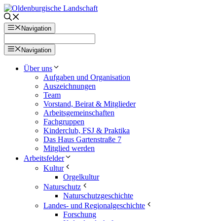
Zum
Inhalt
springen
Navigation
Navigation
Über uns
Aufgaben und Organisation
Auszeichnungen
Team
Vorstand, Beirat & Mitglieder
Arbeitsgemeinschaften
Fachgruppen
Kinderclub, FSJ & Praktika
Das Haus Gartenstraße 7
Mitglied werden
Arbeitsfelder
Kultur
Orgelkultur
Naturschutz
Naturschutzgeschichte
Landes- und Regionalgeschichte
Forschung