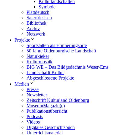
Kulturlandschaften
Symbole
Plattdeutsch
Saterfriesisch
Bibliothek
Archiv
Netzwerk
Projekte
Sportstätten als Erinnerungsorte
50 Jahre Oldenburgische Landschaft
Naturkieker
Kulturmosaik
BIG WE – Das Bildgedächtnis Weser-Ems
Land.schafft.Kultur
Abgeschlossene Projekte
Medien
Presse
Newsletter
Zeitschrift Kulturland Oldenburg
MuseumMagazin(e)
Publikationsübersicht
Podcasts
Videos
Digitales Geschichtsbuch
Unterrichtsmaterial