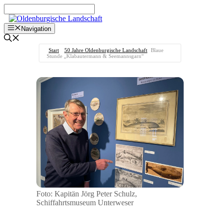
Zum
Inhalt
springen
Navigation
Start
50 Jahre Oldenburgische Landschaft
Blaue
Stunde „Klabautermann & Seemannsgarn“
Foto: Kapitän Jörg Peter Schulz,
Schiffahrtsmuseum Unterweser