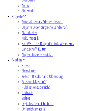
Archiv
Netzwerk
Projekte
Sportstätten als Erinnerungsorte
50 Jahre Oldenburgische Landschaft
Naturkieker
Kulturmosaik
BIG WE – Das Bildgedächtnis Weser-Ems
Land.schafft.Kultur
Abgeschlossene Projekte
Medien
Presse
Newsletter
Zeitschrift Kulturland Oldenburg
MuseumMagazin(e)
Publikationsübersicht
Podcasts
Videos
Digitales Geschichtsbuch
Unterrichtsmaterial