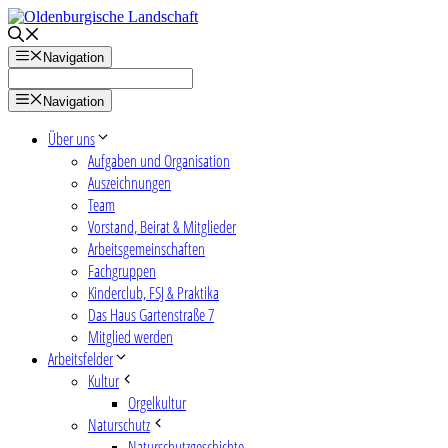
Zum
Inhalt
springen
Navigation
Navigation
Über uns
Aufgaben und Organisation
Auszeichnungen
Team
Vorstand, Beirat & Mitglieder
Arbeitsgemeinschaften
Fachgruppen
Kinderclub, FSJ & Praktika
Das Haus Gartenstraße 7
Mitglied werden
Arbeitsfelder
Kultur
Orgelkultur
Naturschutz
Naturschutzgeschichte