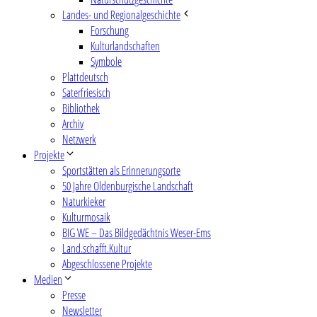
Landes- und Regionalgeschichte
Forschung
Kulturlandschaften
Symbole
Plattdeutsch
Saterfriesisch
Bibliothek
Archiv
Netzwerk
Projekte
Sportstätten als Erinnerungsorte
50 Jahre Oldenburgische Landschaft
Naturkieker
Kulturmosaik
BIG WE – Das Bildgedächtnis Weser-Ems
Land.schafft.Kultur
Abgeschlossene Projekte
Medien
Presse
Newsletter