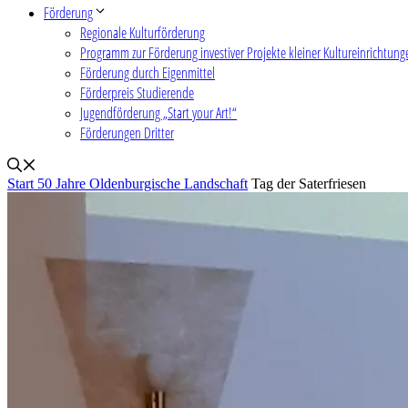
Förderung
Regionale Kulturförderung
Programm zur Förderung investiver Projekte kleiner Kultureinrichtung
Förderung durch Eigenmittel
Förderpreis Studierende
Jugendförderung „Start your Art!“
Förderungen Dritter
Start
50 Jahre Oldenburgische Landschaft
Tag der Saterfriesen