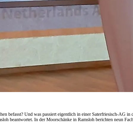
chen befasst? Und was passiert eigentlich in einer Saterfriesisch-AG i
msloh beantwortet. In der Moorschänke in Ramsloh berichten neun Fac