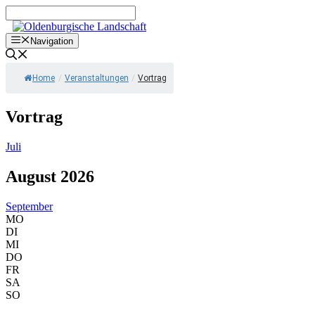
Zum
Inhalt
springen
Navigation
Home
/
Veranstaltungen
/
Vortrag
Vortrag
Juli
August 2026
September
MO
DI
MI
DO
FR
SA
SO