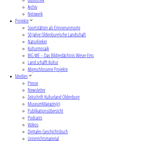
Archiv
Netzwerk
Projekte
Sportstätten als Erinnerungsorte
50 Jahre Oldenburgische Landschaft
Naturkieker
Kulturmosaik
BIG WE – Das Bildgedächtnis Weser-Ems
Land.schafft.Kultur
Abgeschlossene Projekte
Medien
Presse
Newsletter
Zeitschrift Kulturland Oldenburg
MuseumMagazin(e)
Publikationsübersicht
Podcasts
Videos
Digitales Geschichtsbuch
Unterrichtsmaterial