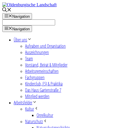
Zum
Inhalt
springen
Navigation
Navigation
Über uns
Aufgaben und Organisation
Auszeichnungen
Team
Vorstand, Beirat & Mitglieder
Arbeitsgemeinschaften
Fachgruppen
Kinderclub, FSJ & Praktika
Das Haus Gartenstraße 7
Mitglied werden
Arbeitsfelder
Kultur
Orgelkultur
Naturschutz
Naturschutzgeschichte