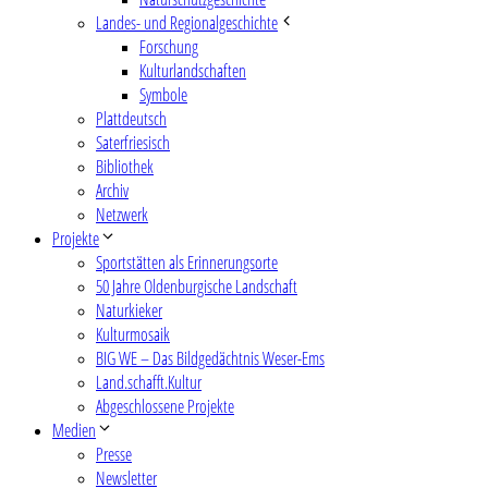
Landes- und Regionalgeschichte
Forschung
Kulturlandschaften
Symbole
Plattdeutsch
Saterfriesisch
Bibliothek
Archiv
Netzwerk
Projekte
Sportstätten als Erinnerungsorte
50 Jahre Oldenburgische Landschaft
Naturkieker
Kulturmosaik
BIG WE – Das Bildgedächtnis Weser-Ems
Land.schafft.Kultur
Abgeschlossene Projekte
Medien
Presse
Newsletter