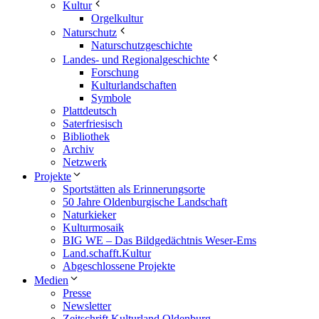
Kultur
Orgelkultur
Naturschutz
Naturschutzgeschichte
Landes- und Regionalgeschichte
Forschung
Kulturlandschaften
Symbole
Plattdeutsch
Saterfriesisch
Bibliothek
Archiv
Netzwerk
Projekte
Sportstätten als Erinnerungsorte
50 Jahre Oldenburgische Landschaft
Naturkieker
Kulturmosaik
BIG WE – Das Bildgedächtnis Weser-Ems
Land.schafft.Kultur
Abgeschlossene Projekte
Medien
Presse
Newsletter
Zeitschrift Kulturland Oldenburg