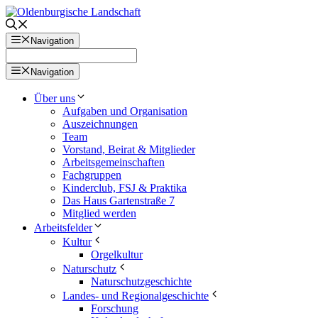
Zum
Inhalt
springen
Navigation
Navigation
Über uns
Aufgaben und Organisation
Auszeichnungen
Team
Vorstand, Beirat & Mitglieder
Arbeitsgemeinschaften
Fachgruppen
Kinderclub, FSJ & Praktika
Das Haus Gartenstraße 7
Mitglied werden
Arbeitsfelder
Kultur
Orgelkultur
Naturschutz
Naturschutzgeschichte
Landes- und Regionalgeschichte
Forschung