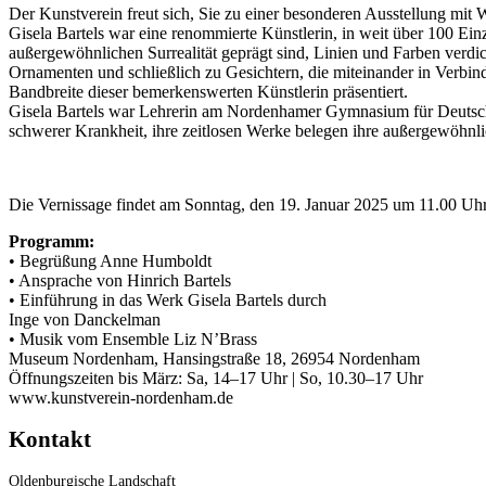
Der Kunstverein freut sich, Sie zu einer besonderen Ausstellung mit
Gisela Bartels war eine renommierte Künstlerin, in weit über 100 Einz
außergewöhnlichen Surrealität geprägt sind, Linien und Farben verdi
Ornamenten und schließlich zu Gesichtern, die miteinander in Verbind
Bandbreite dieser bemerkenswerten Künstlerin präsentiert.
Gisela Bartels war Lehrerin am Nordenhamer Gymnasium für Deutsch 
schwerer Krankheit, ihre zeitlosen Werke belegen ihre außergewöhnlic
Die Vernissage findet am Sonntag, den 19. Januar 2025 um 11.00 U
Programm:
• Begrüßung Anne Humboldt
• Ansprache von Hinrich Bartels
• Einführung in das Werk Gisela Bartels durch
Inge von Danckelman
• Musik vom Ensemble Liz N’Brass
Museum Nordenham, Hansingstraße 18, 26954 Nordenham
Öffnungszeiten bis März: Sa, 14–17 Uhr | So, 10.30–17 Uhr
www.kunstverein-nordenham.de
Kontakt
Oldenburgische Landschaft