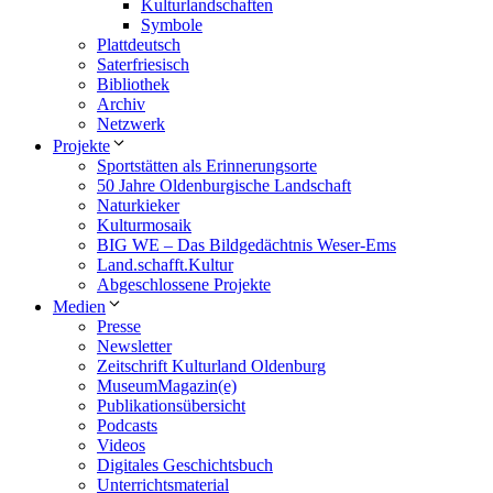
Kulturlandschaften
Symbole
Plattdeutsch
Saterfriesisch
Bibliothek
Archiv
Netzwerk
Projekte
Sportstätten als Erinnerungsorte
50 Jahre Oldenburgische Landschaft
Naturkieker
Kulturmosaik
BIG WE – Das Bildgedächtnis Weser-Ems
Land.schafft.Kultur
Abgeschlossene Projekte
Medien
Presse
Newsletter
Zeitschrift Kulturland Oldenburg
MuseumMagazin(e)
Publikationsübersicht
Podcasts
Videos
Digitales Geschichtsbuch
Unterrichtsmaterial