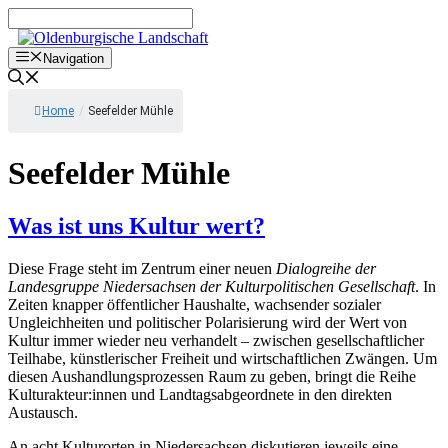
Zum
Inhalt
springen
Navigation
Home
/
Seefelder Mühle
Seefelder Mühle
Was ist uns Kultur wert?
Diese Frage steht im Zentrum einer neuen
Dialogreihe der
Landesgruppe Niedersachsen der Kulturpolitischen Gesellschaft
. In
Zeiten knapper öffentlicher Haushalte, wachsender sozialer
Ungleichheiten und politischer Polarisierung wird der Wert von
Kultur immer wieder neu verhandelt – zwischen gesellschaftlicher
Teilhabe, künstlerischer Freiheit und wirtschaftlichen Zwängen. Um
diesen Aushandlungsprozessen Raum zu geben, bringt die Reihe
Kulturakteur:innen und Landtagsabgeordnete in den direkten
Austausch.
An acht Kulturorten in Niedersachsen diskutieren jeweils eine