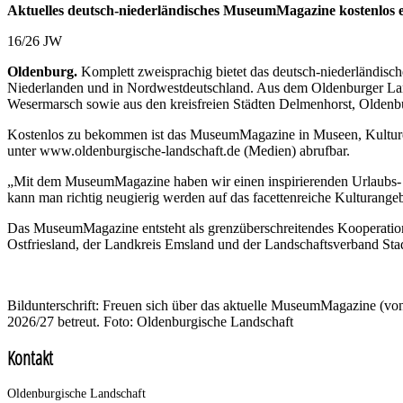
Aktuelles deutsch-niederländisches MuseumMagazine kostenlos e
16/26 JW
Oldenburg.
Komplett zweisprachig bietet das deutsch-niederländis
Niederlanden und in Nordwestdeutschland. Aus dem Oldenburger Land
Wesermarsch sowie aus den kreisfreien Städten Delmenhorst, Olden
Kostenlos zu bekommen ist das MuseumMagazine in Museen, Kulturei
unter www.oldenburgische-landschaft.de (Medien) abrufbar.
„Mit dem MuseumMagazine haben wir einen inspirierenden Urlaubs- u
kann man richtig neugierig werden auf das facettenreiche Kulturangeb
Das MuseumMagazine entsteht als grenzüberschreitendes Kooperations
Ostfriesland, der Landkreis Emsland und der Landschaftsverband Sta
Bildunterschrift: Freuen sich über das aktuelle MuseumMagazine (v
2026/27 betreut. Foto: Oldenburgische Landschaft
Kontakt
Oldenburgische Landschaft