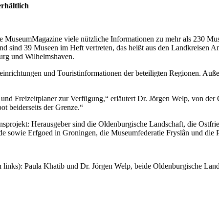
rhältlich
che MuseumMagazine viele nützliche Informationen zu mehr als 230 Mu
 sind 39 Museen im Heft vertreten, das heißt aus den Landkreisen A
burg und Wilhelmshaven.
nrichtungen und Touristinformationen der beteiligten Regionen. Auße
nd Freizeitplaner zur Verfügung,“ erläutert Dr. Jörgen Welp, von der
ot beiderseits der Grenze.“
projekt: Herausgeber sind die Oldenburgische Landschaft, die Ostfri
de sowie Erfgoed in Groningen, die Museumfederatie Fryslân und die 
on links): Paula Khatib und Dr. Jörgen Welp, beide Oldenburgische L