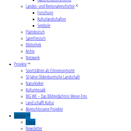
Landes- und Regionalgeschichte
Forschung
Kulturlandschaften
Symbole
Plattdeutsch
Saterfriesisch
Bibliothek
Archiv
Netzwerk
Projekte
Sportstätten als Erinnerungsorte
50 Jahre Oldenburgische Landschaft
Naturkieker
Kulturmosaik
BIG WE – Das Bildgedächtnis Weser-Ems
Land.schafft.Kultur
Abgeschlossene Projekte
Medien
Presse
Newsletter