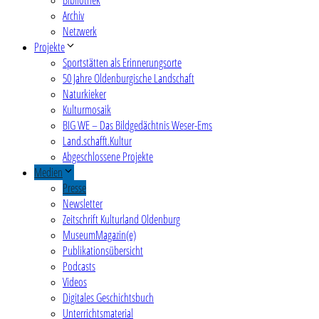
Archiv
Netzwerk
Projekte
Sportstätten als Erinnerungsorte
50 Jahre Oldenburgische Landschaft
Naturkieker
Kulturmosaik
BIG WE – Das Bildgedächtnis Weser-Ems
Land.schafft.Kultur
Abgeschlossene Projekte
Medien
Presse
Newsletter
Zeitschrift Kulturland Oldenburg
MuseumMagazin(e)
Publikationsübersicht
Podcasts
Videos
Digitales Geschichtsbuch
Unterrichtsmaterial