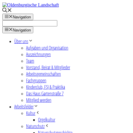
Zum
Inhalt
springen
Navigation
Navigation
Über uns
Aufgaben und Organisation
Auszeichnungen
Team
Vorstand, Beirat & Mitglieder
Arbeitsgemeinschaften
Fachgruppen
Kinderclub, FSJ & Praktika
Das Haus Gartenstraße 7
Mitglied werden
Arbeitsfelder
Kultur
Orgelkultur
Naturschutz
Naturschutzgeschichte