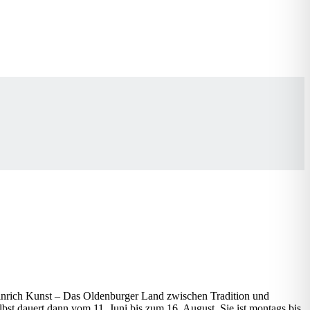
einrich Kunst – Das Oldenburger Land zwischen Tradition und
bst dauert dann vom 11. Juni bis zum 16. August. Sie ist montags bis