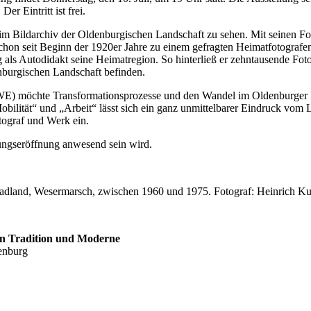
r Eintritt ist frei.
im Bildarchiv der Oldenburgischen Landschaft zu sehen. Mit seinen Fo
on seit Beginn der 1920er Jahre zu einem gefragten Heimatfotografen,
als Autodidakt seine Heimatregion. So hinterließ er zehntausende Foto
nburgischen Landschaft befinden.
) möchte Transformationsprozesse und den Wandel im Oldenburger La
bilität“ und „Arbeit“ lässt sich ein ganz unmittelbarer Eindruck vom
tograf und Werk ein.
lungseröffnung anwesend sein wird.
 Stadland, Wesermarsch, zwischen 1960 und 1975. Fotograf: Heinrich K
en Tradition und Moderne
denburg