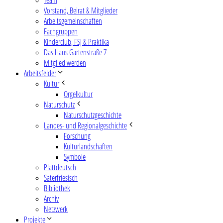
Vorstand, Beirat & Mitglieder
Arbeitsgemeinschaften
Fachgruppen
Kinderclub, FSJ & Praktika
Das Haus Gartenstraße 7
Mitglied werden
Arbeitsfelder
Kultur
Orgelkultur
Naturschutz
Naturschutzgeschichte
Landes- und Regionalgeschichte
Forschung
Kulturlandschaften
Symbole
Plattdeutsch
Saterfriesisch
Bibliothek
Archiv
Netzwerk
Projekte