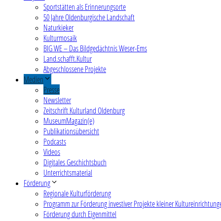
Sportstätten als Erinnerungsorte
50 Jahre Oldenburgische Landschaft
Naturkieker
Kulturmosaik
BIG WE – Das Bildgedächtnis Weser-Ems
Land.schafft.Kultur
Abgeschlossene Projekte
Medien
Presse
Newsletter
Zeitschrift Kulturland Oldenburg
MuseumMagazin(e)
Publikationsübersicht
Podcasts
Videos
Digitales Geschichtsbuch
Unterrichtsmaterial
Förderung
Regionale Kulturförderung
Programm zur Förderung investiver Projekte kleiner Kultureinrichtung
Förderung durch Eigenmittel