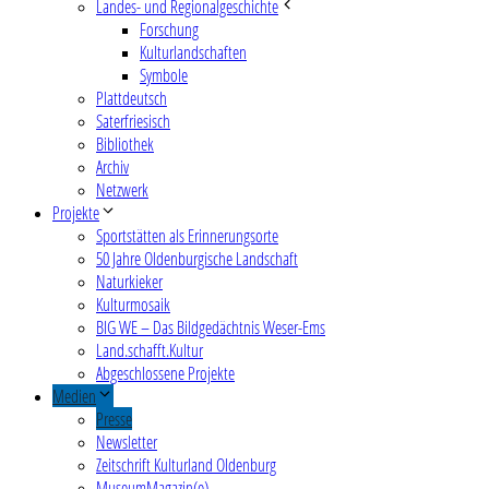
Landes- und Regionalgeschichte
Forschung
Kulturlandschaften
Symbole
Plattdeutsch
Saterfriesisch
Bibliothek
Archiv
Netzwerk
Projekte
Sportstätten als Erinnerungsorte
50 Jahre Oldenburgische Landschaft
Naturkieker
Kulturmosaik
BIG WE – Das Bildgedächtnis Weser-Ems
Land.schafft.Kultur
Abgeschlossene Projekte
Medien
Presse
Newsletter
Zeitschrift Kulturland Oldenburg
MuseumMagazin(e)