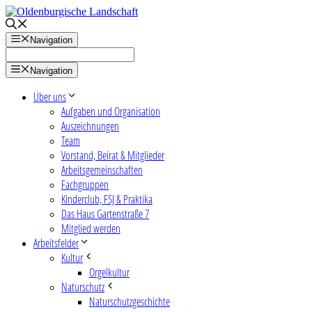
Zum
Inhalt
springen
Navigation
Navigation
Über uns
Aufgaben und Organisation
Auszeichnungen
Team
Vorstand, Beirat & Mitglieder
Arbeitsgemeinschaften
Fachgruppen
Kinderclub, FSJ & Praktika
Das Haus Gartenstraße 7
Mitglied werden
Arbeitsfelder
Kultur
Orgelkultur
Naturschutz
Naturschutzgeschichte