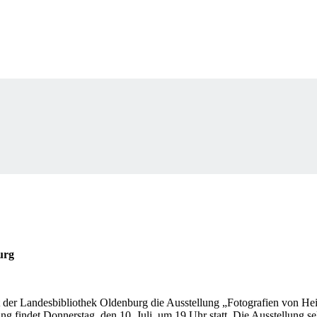
urg
t der Landesbibliothek Oldenburg die Ausstellung „Fotografien von H
 findet Donnerstag, den 10. Juli, um 19 Uhr statt. Die Ausstellung sel