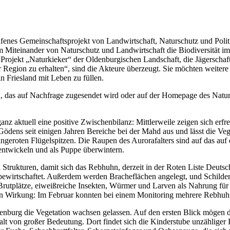
fenes Gemeinschaftsprojekt von Landwirtschaft, Naturschutz und Politi
em Miteinander von Naturschutz und Landwirtschaft die Biodiversität i
 Projekt „Naturkieker“ der Oldenburgischen Landschaft, die Jägerschaft
 Region zu erhalten“, sind die Akteure überzeugt. Sie möchten weitere
 Friesland mit Leben zu füllen.
en, das auf Nachfrage zugesendet wird oder auf der Homepage des Natur
anz aktuell eine positive Zwischenbilanz: Mittlerweile zeigen sich erf
 Gödens seit einigen Jahren Bereiche bei der Mahd aus und lässt die Veg
rangeroten Flügelspitzen. Die Raupen des Aurorafalters sind auf das 
 entwickeln und als Puppe überwintern.
 Strukturen, damit sich das Rebhuhn, derzeit in der Roten Liste Deutsch
bewirtschaftet. Außerdem werden Bracheflächen angelegt, und Schilde
 Brutplätze, eiweißreiche Insekten, Würmer und Larven als Nahrung fü
 Wirkung: Im Februar konnten bei einem Monitoring mehrere Rebhuhn
burg die Vegetation wachsen gelassen. Auf den ersten Blick mögen di
falt von großer Bedeutung. Dort findet sich die Kinderstube unzähliger