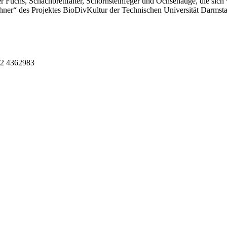
 Fuchs, Schachbrettfalter, Schornsteinfeger und Ochsenauge, die sich
hner“ des Projektes BioDivKultur der Technischen Universität Darmstad
162 4362983