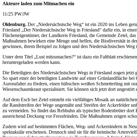
Akteure laden zum Mitmachen ein
11/25 PW/JW
Oldenburg.
Der „Niedersächsische Weg“ ist ein 2020 ins Leben geru
Friesland „Der Niedersächsische Weg in Friesland“ dafür ein, in ein
Flächeneigentümer, der Landkreis Friesland, die Gemeinde Zetel, das
Maßnahmen bewirken eine Menge und helfen, die Biodiversität in der
gewinnen, ihrem Beispiel zu folgen und den Niedersächsischen Weg in
Unter dem Titel „Lust mitzumachen?“ ist dazu ein Faltblatt erschien
heruntergeladen werden kann.
Die Beteiligten des Niedersächsischen Wegs in Friesland zogen jetzt g
So spart einer der beteiligten Landwirte auf einer Grünlandfläche bei
Aurorafalter zu fördern, einen hübschen weißen Schmetterling mit o
Wiesenschaumkraut spezialisiert. Sie können sich jetzt dort ungestört
Auf dem Esch bei Zetel entsteht ein vielfältiges Mosaik an natürlichen
die Randstreifen der Wege ungemäht und Streifen der Ackerfelder un
zu vermeiden. So findet das Rebhuhn als typischer Bodenbrüter dort
ausreichend Deckung vor Fressfeinden. Die Maßnahmen zeigen schon
Zudem wird auf bestimmten Flächen, Weg- und Ackerrändern in Neuen
spektakulär erscheinen. Dennoch sind sie für die heimische Artenviel