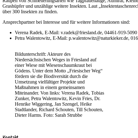
Raupen von Schmetterlingsarten wie Tagpfauenauge, Admiral, Kleiner
Grashüpfer und unzählige weitere Insekten. Laut „Insektentaschenrec
über 300 Insekten zu finden.
Ansprechpartner bei Interesse und für weitere Informationen sind:
Verena Radek, E-Mail: v.radek@friesland.de, 04461-919-5090
Petra Walentowitz, E-Mail: p.walentowitz@naturkieker.de, 0
Bildunterschrift: Akteure des
Niedersächsischen Weges in Friesland auf
einer Wiese mit Wiesenschaumkraut bei
Gödens. Unter dem Motto „Friesischer Weg“
fördern sie die Biodiversität durch die
Umsetzung vielfältiger Projekte und
Maßnahmen in einem gemeinsamen
Miteinander. Von links: Verena Radek, Tobias
Zunker, Petra Walentowitz, Kevin Fries, Dr.
Henrike Wiggering, Jan Szengel, Heike
Stadtlander, Richard Schouten, Till Schouten,
Dieter Harms. Foto: Sarah Strubbe