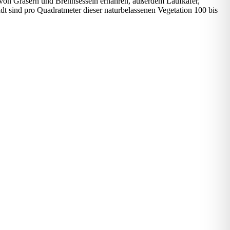
 von Gräsern und Brennsesseln ernähren, außerdem Laufkäfer,
t sind pro Quadratmeter dieser naturbelassenen Vegetation 100 bis