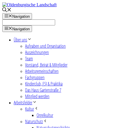
Zum
Inhalt
springen
Navigation
Navigation
Über uns
Aufgaben und Organisation
Auszeichnungen
Team
Vorstand, Beirat & Mitglieder
Arbeitsgemeinschaften
Fachgruppen
Kinderclub, FSJ & Praktika
Das Haus Gartenstraße 7
Mitglied werden
Arbeitsfelder
Kultur
Orgelkultur
Naturschutz
Naturschutzgeschichte