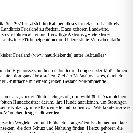
k. Seit 2021 setzt sich im Rahmen dieses Projekts im Landkreis
m Landkreis Friesland zu fördern. Dazu gehören Landwirte,
 sowie Filmemacher und freiwillige Akteure. „Viele kleine
 Landwirte, Flächeneigentümer und interessierte Menschen dafür
kieker Friesland (www.naturkieker.de) unter „Aktuelles“
reuliche Ergebnisse von ihnen initiierter und umgesetzter Maßnahmen.
etation dort ganzjährig stehen. Ziel der Maßnahme ist es, damit den
auf der Grünfläche mit einem großen Bestand vorkommende
lands als „stark gefährdet“ eingestuft, dort wohlfühlt. Dazu bleiben
r bitten Hundebesitzer darum, ihre Hunde anzuleinen, um Störungen
r seine Küken, grüne Pflanzenteile und Samen von Wildkräutern sowie
-Männchen festgestellt werden.
ese im Vergleich zu bunt blühenden, angesäten Feldrainen weniger
 Insekten, die dort Schutz und Nahrung finden. Hierzu gehören die