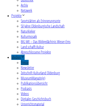
Archiv
Netzwerk
Projekte
Sportstätten als Erinnerungsorte
50 Jahre Oldenburgische Landschaft
Naturkieker
Kulturmosaik
BIG WE – Das Bildgedächtnis Weser-Ems
Land.schafft.Kultur
Abgeschlossene Projekte
Medien
Presse
Newsletter
Zeitschrift Kulturland Oldenburg
MuseumMagazin(e)
Publikationsübersicht
Podcasts
Videos
Digitales Geschichtsbuch
Unterrichtsmaterial