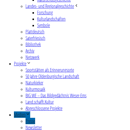
Landes- und Regionalgeschichte
Forschung
Kulturlandschaften
Symbole
Plattdeutsch
Saterfriesisch
Bibliothek
Archiv
Netzwerk
Projekte
Sportstätten als Erinnerungsorte
50 Jahre Oldenburgische Landschaft
Naturkieker
Kulturmosaik
BIG WE – Das Bildgedächtnis Weser-Ems
Land.schafft.Kultur
Abgeschlossene Projekte
Medien
Presse
Newsletter