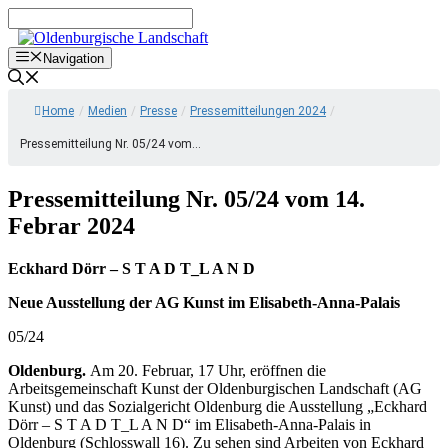
Zum
Inhalt
springen
Navigation
Home
/
Medien
/
Presse
/
Pressemitteilungen 2024
/
Pressemitteilung Nr. 05/24 vom...
Pressemitteilung Nr. 05/24 vom 14.
Febrar 2024
Eckhard Dörr – S T A D T_L A N D
Neue Ausstellung der AG Kunst im Elisabeth-Anna-Palais
05/24
Oldenburg.
Am 20. Februar, 17 Uhr, eröffnen die
Arbeitsgemeinschaft Kunst der Oldenburgischen Landschaft (AG
Kunst) und das Sozialgericht Oldenburg die Ausstellung „Eckhard
Dörr – S T A D T_L A N D“ im Elisabeth-Anna-Palais in
Oldenburg (Schlosswall 16). Zu sehen sind Arbeiten von Eckhard