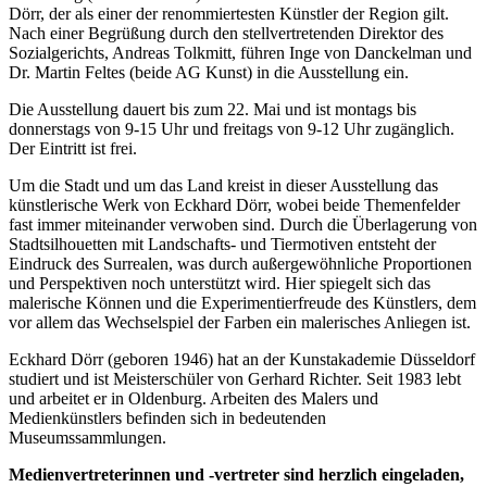
Dörr, der als einer der renommiertesten Künstler der Region gilt.
Nach einer Begrüßung durch den stellvertretenden Direktor des
Sozialgerichts, Andreas Tolkmitt, führen Inge von Danckelman und
Dr. Martin Feltes (beide AG Kunst) in die Ausstellung ein.
Die Ausstellung dauert bis zum 22. Mai und ist montags bis
donnerstags von 9-15 Uhr und freitags von 9-12 Uhr zugänglich.
Der Eintritt ist frei.
Um die Stadt und um das Land kreist in dieser Ausstellung das
künstlerische Werk von Eckhard Dörr, wobei beide Themenfelder
fast immer miteinander verwoben sind. Durch die Überlagerung von
Stadtsilhouetten mit Landschafts- und Tiermotiven entsteht der
Eindruck des Surrealen, was durch außergewöhnliche Proportionen
und Perspektiven noch unterstützt wird. Hier spiegelt sich das
malerische Können und die Experimentierfreude des Künstlers, dem
vor allem das Wechselspiel der Farben ein malerisches Anliegen ist.
Eckhard Dörr (geboren 1946) hat an der Kunstakademie Düsseldorf
studiert und ist Meisterschüler von Gerhard Richter. Seit 1983 lebt
und arbeitet er in Oldenburg. Arbeiten des Malers und
Medienkünstlers befinden sich in bedeutenden
Museumssammlungen.
Medienvertreterinnen und -vertreter sind herzlich eingeladen,