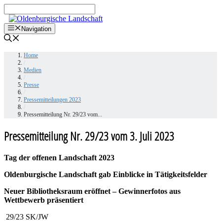
Zum
Inhalt
springen
Navigation
Home
/
Medien
/
Presse
/
Pressemitteilungen 2023
/
Pressemitteilung Nr. 29/23 vom...
Pressemitteilung Nr. 29/23 vom 3. Juli 2023
Tag der offenen Landschaft 2023
Oldenburgische Landschaft gab Einblicke in Tätigkeitsfelder
Neuer Bibliotheksraum eröffnet – Gewinnerfotos aus
Wettbewerb präsentiert
29/23 SK/JW