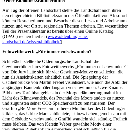
Neuer Bibliotheksraum eröffnet
Am Tag der offenen Landschaft stellte die Landschaft auch ihren
neu eingerichteten Bibliotheksraum der Öffentlichkeit vor. Ab sofort
können Besucherinnen und Besucher diesen Lese- und Arbeitsraum
nutzen und vor Ort zu regionalen Themen arbeiten. Ein wesentlicher
Teil der Präsenzliteratur ist bereits über einen Online Katalog
(OPAC) recherchierbar (
www.oldenburgische-
landschaft.de/wissen/bibliothek/
).
Fotowettbewerb „Für immer entschwunden?“
Schließlich stellte die Oldenburgische Landschaft die
Gewinnerbilder ihres Fotowettbewerbs „Für immer entschwunden?“
vor. Die Jury hatte sich für vier Gewinner-Motive entschieden, die
nun als Ansichtskarten erhältlich sind. Die Spiegelung der
Cäcilienbrücke von Martin Frebel visualisiert, wie auch die Abbilder
abgängiger Baudenkmäler langsam verschwimmen. Uwe Knaups
Bild eines Torfabbaugebiets in der Morgendämmerung mahnt im
Licht des Klimawandels, das Potential des Moors anders zu nutzen
und zugunsten seiner CO2-Speicherkraft zu renaturieren. Der
Graffito „Be More Free“ am früheren Müllbunker des Oldenburger
Utkieks, das Ulrike Marks ablichtete, ist inzwischen gemeinsam mit
dem Gebäude verschwunden: Graffiti wandeln sich ständig, Freiheit
muss bleiben. Das von Kerstin Weber gewählte Motiv einer
verwitterten Ruhebank im Ammerland steht schließlich für die