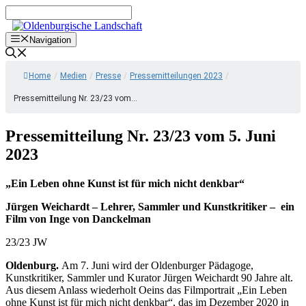
Zum
Inhalt
springen
Navigation
Home
/
Medien
/
Presse
/
Pressemitteilungen 2023
/
Pressemitteilung Nr. 23/23 vom...
Pressemitteilung Nr. 23/23 vom 5. Juni
2023
„Ein Leben ohne Kunst ist für mich nicht denkbar“
Jürgen Weichardt – Lehrer, Sammler und Kunstkritiker –
ein
Film von Inge von Danckelman
23/23 JW
Oldenburg.
Am 7. Juni wird der Oldenburger Pädagoge,
Kunstkritiker, Sammler und Kurator Jürgen Weichardt 90 Jahre alt.
Aus diesem Anlass wiederholt Oeins das Filmportrait „Ein Leben
ohne Kunst ist für mich nicht denkbar“, das im Dezember 2020 in