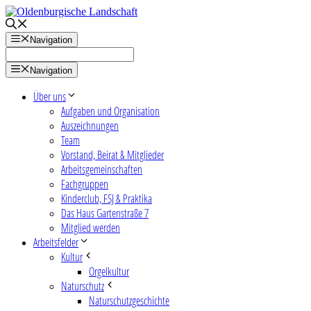
Zum
Inhalt
springen
Navigation
Navigation
Über uns
Aufgaben und Organisation
Auszeichnungen
Team
Vorstand, Beirat & Mitglieder
Arbeitsgemeinschaften
Fachgruppen
Kinderclub, FSJ & Praktika
Das Haus Gartenstraße 7
Mitglied werden
Arbeitsfelder
Kultur
Orgelkultur
Naturschutz
Naturschutzgeschichte