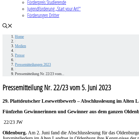
Förderpreis Studierende
Jugendförderung „Start your Art!“
Förderungen Dritter
Home
/
Medien
/
Presse
/
Pressemitteilungen 2023
/
Pressemitteilung Nr. 22/23 vom...
Pressemitteilung Nr. 22/23 vom 5. Juni 2023
29. Plattdeutscher Lesewettbewerb – Abschlusslesung im Alten 
Fünfzehn Gewinnerinnen und Gewinner aus dem ganzen Olden
22/23 JW
Oldenburg.
Am 2. Juni fand die Abschlusslesung für das Oldenburger
Jurymitgliedern im Alten Landtag in Oldenburg ihre Kennt-nisse der p