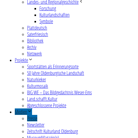
Landes- und Regionalgeschichte
Forschung
Kulturlandschaften
Symbole
Plattdeutsch
Saterfriesisch
Bibliothek
Archiv
Netzwerk
Projekte
Sportstätten als Erinnerungsorte
50 Jahre Oldenburgische Landschaft
Naturkieker
Kulturmosaik
BIG WE – Das Bildgedächtnis Weser-Ems
Land.schafft.Kultur
Abgeschlossene Projekte
Medien
Presse
Newsletter
Zeitschrift Kulturland Oldenburg
MuseumMagazin(e)