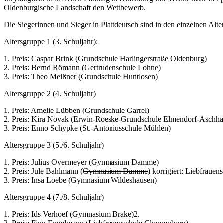
Oldenburgische Landschaft den Wettbewerb.
Die Siegerinnen und Sieger in Plattdeutsch sind in den einzelnen Alt
Altersgruppe 1 (3. Schuljahr):
1. Preis: Caspar Brink (Grundschule Harlingerstraße Oldenburg)
2. Preis: Bernd Römann (Gertrudenschule Lohne)
3. Preis: Theo Meißner (Grundschule Huntlosen)
Altersgruppe 2 (4. Schuljahr)
1. Preis: Amelie Lübben (Grundschule Garrel)
2. Preis: Kira Novak (Erwin-Roeske-Grundschule Elmendorf-Aschha
3. Preis: Enno Schypke (St.-Antoniusschule Mühlen)
Altersgruppe 3 (5./6. Schuljahr)
1. Preis: Julius Overmeyer (Gymnasium Damme)
2. Preis: Jule Bahlmann (
Gymnasium Damme
) korrigiert: Liebfraue
3. Preis: Insa Loebe (Gymnasium Wildeshausen)
Altersgruppe 4 (7./8. Schuljahr)
1. Preis: Ids Verhoef (Gymnasium Brake)2.
2. Preis: Finn Engelmann (Liebfrauenschule Cloppenburg)