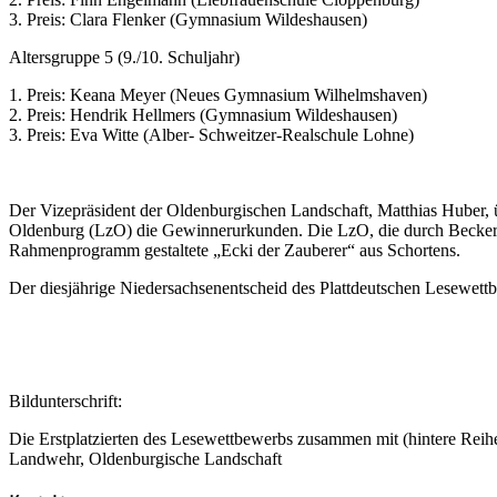
3. Preis: Clara Flenker (Gymnasium Wildeshausen)
Altersgruppe 5 (9./10. Schuljahr)
1. Preis: Keana Meyer (Neues Gymnasium Wilhelmshaven)
2. Preis: Hendrik Hellmers (Gymnasium Wildeshausen)
3. Preis: Eva Witte (Alber- Schweitzer-Realschule Lohne)
Der Vizepräsident der Oldenburgischen Landschaft, Matthias Huber, 
Oldenburg (LzO) die Gewinnerurkunden. Die LzO, die durch Becker un
Rahmenprogramm gestaltete „Ecki der Zauberer“ aus Schortens.
Der diesjährige Niedersachsenentscheid des Plattdeutschen Lesewettbe
Bildunterschrift:
Die Erstplatzierten des Lesewettbewerbs zusammen mit (hintere Reihe
Landwehr, Oldenburgische Landschaft