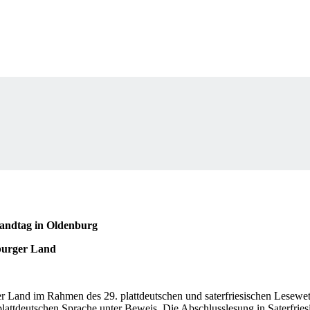
Landtag in Oldenburg
burger Land
 Land im Rahmen des 29. plattdeutschen und saterfriesischen Lesewettb
lattdeutschen Sprache unter Beweis. Die Abschlusslesung in Saterfriesi