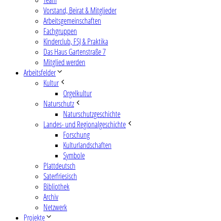
Vorstand, Beirat & Mitglieder
Arbeitsgemeinschaften
Fachgruppen
Kinderclub, FSJ & Praktika
Das Haus Gartenstraße 7
Mitglied werden
Arbeitsfelder
Kultur
Orgelkultur
Naturschutz
Naturschutzgeschichte
Landes- und Regionalgeschichte
Forschung
Kulturlandschaften
Symbole
Plattdeutsch
Saterfriesisch
Bibliothek
Archiv
Netzwerk
Projekte