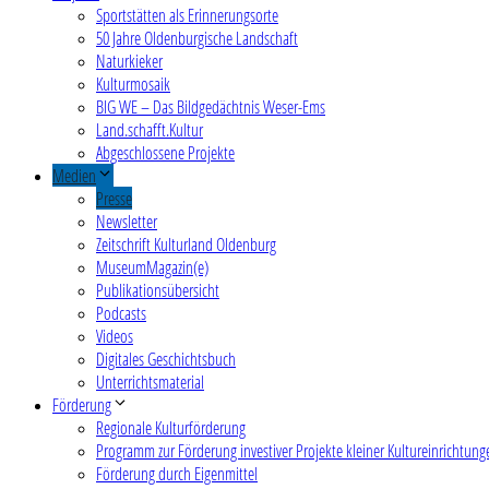
Sportstätten als Erinnerungsorte
50 Jahre Oldenburgische Landschaft
Naturkieker
Kulturmosaik
BIG WE – Das Bildgedächtnis Weser-Ems
Land.schafft.Kultur
Abgeschlossene Projekte
Medien
Presse
Newsletter
Zeitschrift Kulturland Oldenburg
MuseumMagazin(e)
Publikationsübersicht
Podcasts
Videos
Digitales Geschichtsbuch
Unterrichtsmaterial
Förderung
Regionale Kulturförderung
Programm zur Förderung investiver Projekte kleiner Kultureinrichtung
Förderung durch Eigenmittel