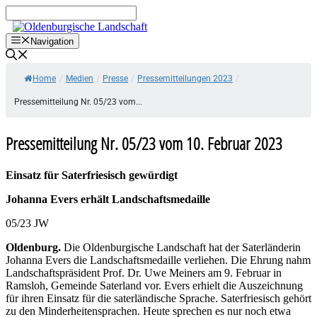
Zum
Inhalt
springen
Navigation
Home
/
Medien
/
Presse
/
Pressemitteilungen 2023
/
Pressemitteilung Nr. 05/23 vom...
Pressemitteilung Nr. 05/23 vom 10. Februar 2023
Einsatz für Saterfriesisch gewürdigt
Johanna Evers erhält Landschaftsmedaille
05/23 JW
Oldenburg.
Die Oldenburgische Landschaft hat der Saterländerin
Johanna Evers die Landschaftsmedaille verliehen. Die Ehrung nahm
Landschaftspräsident Prof. Dr. Uwe Meiners am 9. Februar in
Ramsloh, Gemeinde Saterland vor. Evers erhielt die Auszeichnung
für ihren Einsatz für die saterländische Sprache. Saterfriesisch gehört
zu den Minderheitensprachen. Heute sprechen es nur noch etwa