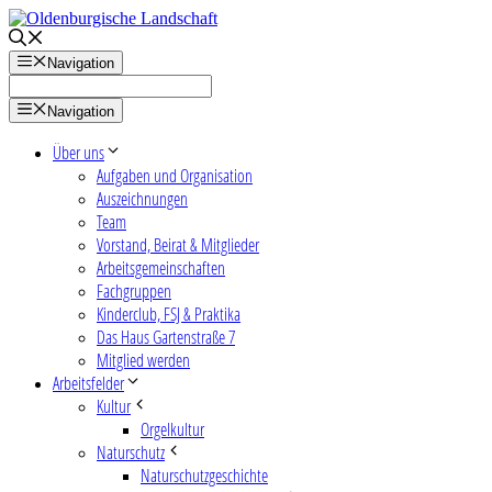
Zum
Inhalt
springen
Navigation
Navigation
Über uns
Aufgaben und Organisation
Auszeichnungen
Team
Vorstand, Beirat & Mitglieder
Arbeitsgemeinschaften
Fachgruppen
Kinderclub, FSJ & Praktika
Das Haus Gartenstraße 7
Mitglied werden
Arbeitsfelder
Kultur
Orgelkultur
Naturschutz
Naturschutzgeschichte