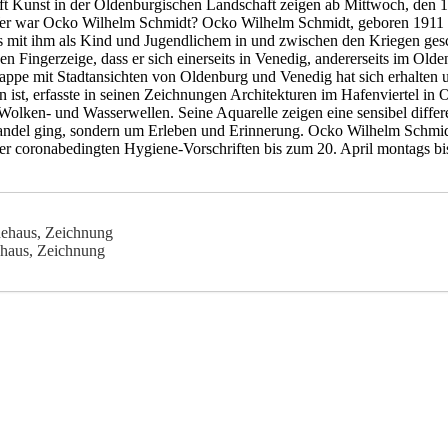
t Kunst in der Oldenburgischen Landschaft zeigen ab Mittwoch, den 16
r war Ocko Wilhelm Schmidt? Ocko Wilhelm Schmidt, geboren 1911 in 
 mit ihm als Kind und Jugendlichem in und zwischen den Kriegen gesch
ben Fingerzeige, dass er sich einerseits in Venedig, andererseits im O
e mit Stadtansichten von Oldenburg und Venedig hat sich erhalten un
 ist, erfasste in seinen Zeichnungen Architekturen im Hafenviertel in
ken- und Wasserwellen. Seine Aquarelle zeigen eine sensibel differenz
sthandel ging, sondern um Erleben und Erinnerung. Ocko Wilhelm Schmid
er coronabedingten Hygiene-Vorschriften bis zum 20. April montags bis
haus, Zeichnung