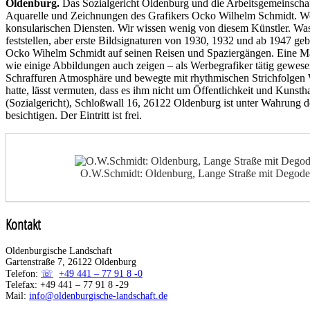
Oldenburg.
Das Sozialgericht Oldenburg und die Arbeitsgemeinschaf
Aquarelle und Zeichnungen des Grafikers Ocko Wilhelm Schmidt. We
konsularischen Diensten. Wir wissen wenig von diesem Künstler. Was
feststellen, aber erste Bildsignaturen von 1930, 1932 und ab 1947 ge
Ocko Wihelm Schmidt auf seinen Reisen und Spaziergängen. Eine Mapp
wie einige Abbildungen auch zeigen – als Werbegrafiker tätig gewesen
Schraffuren Atmosphäre und bewegte mit rhythmischen Strichfolgen Wol
hatte, lässt vermuten, dass es ihm nicht um Öffentlichkeit und Kun
(Sozialgericht), Schloßwall 16, 26122 Oldenburg ist unter Wahrung d
besichtigen. Der Eintritt ist frei.
O.W.Schmidt: Oldenburg, Lange Straße mit Degode
Kontakt
Oldenburgische Landschaft
Gartenstraße 7, 26122 Oldenburg
Telefon:
+49 441 – 77 91 8 -0
Telefax: +49 441 – 77 91 8 -29
Mail:
info@oldenburgische-landschaft.de