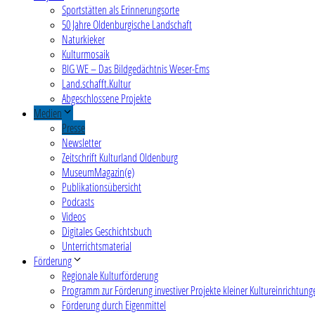
Sportstätten als Erinnerungsorte
50 Jahre Oldenburgische Landschaft
Naturkieker
Kulturmosaik
BIG WE – Das Bildgedächtnis Weser-Ems
Land.schafft.Kultur
Abgeschlossene Projekte
Medien
Presse
Newsletter
Zeitschrift Kulturland Oldenburg
MuseumMagazin(e)
Publikationsübersicht
Podcasts
Videos
Digitales Geschichtsbuch
Unterrichtsmaterial
Förderung
Regionale Kulturförderung
Programm zur Förderung investiver Projekte kleiner Kultureinrichtung
Förderung durch Eigenmittel