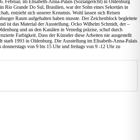
. Februar, im Elisabeth-Anna-Palais (Sozialgericht) in Oldenburg
Rio Grande Do Sul, Brasilien, war der Sohn eines Sekretärs in
ah, entzieht sich unserer Kenntnis. Wohl lassen sich Reisen
ldenburger Raum aufgehalten haben musste. Der Zeichenblock begleitete
d ist das Material der Ausstellung. Ocko Wilhelm Schmidt, der –
 Oldenburg und an den Kanälen in Venedig präzise, schuf durch
ierte Farbigkeit. Dass der Künstler diese Arbeiten nie ausgestellt
t starb 1993 in Oldenburg. Die Ausstellung im Elisabeth-Anna-Palais
 donnerstags von 9 bis 15 Uhr und freitags von 9 -12 Uhr zu