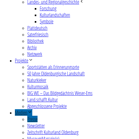
Landes- und Regionalgeschichte
Forschung
Kulturlandschaften
Symbole
Plattdeutsch
Saterfriesisch
Bibliothek
Archiv
Netzwerk
Projekte
Sportstätten als Erinnerungsorte
50 Jahre Oldenburgische Landschaft
Naturkieker
Kulturmosaik
BIG WE – Das Bildgedächtnis Weser-Ems
Land.schafft.Kultur
Abgeschlossene Projekte
Medien
Presse
Newsletter
Zeitschrift Kulturland Oldenburg
MuseumMagazin(e)