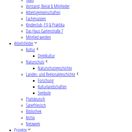
Vorstand, Beirat & Mitglieder
Arbeitsgemeinschaften
Fachgruppen
Kinderclub, FSJ & Praktika
Das Haus Gartenstraße 7
Mitglied werden
Arbeitsfelder
Kultur
Orgelkultur
Naturschutz
Naturschutzgeschichte
Landes- und Regionalgeschichte
Forschung
Kulturlandschaften
Symbole
Plattdeutsch
Saterfriesisch
Bibliothek
Archiv
Netzwerk
Projekte