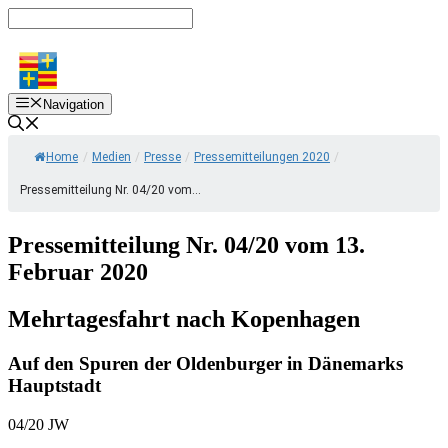
Zum
Inhalt
springen
Navigation
Home
/
Medien
/
Presse
/
Pressemitteilungen 2020
/
Pressemitteilung Nr. 04/20 vom...
Pressemitteilung Nr. 04/20 vom 13.
Februar 2020
Mehrtagesfahrt nach Kopenhagen
Auf den Spuren der Oldenburger in Dänemarks
Hauptstadt
04/20 JW