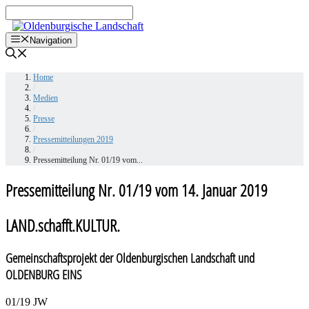
Zum
Inhalt
springen
Navigation
Home
/
Medien
/
Presse
/
Pressemitteilungen 2019
/
Pressemitteilung Nr. 01/19 vom...
Pressemitteilung Nr. 01/19 vom 14. Januar 2019
LAND.schafft.KULTUR.
Gemeinschaftsprojekt der Oldenburgischen Landschaft und
OLDENBURG EINS
01/19 JW