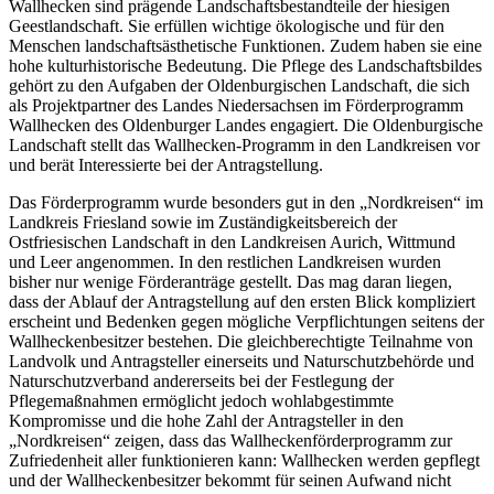
Wallhecken sind prägende Landschaftsbestandteile der hiesigen
Geestlandschaft. Sie erfüllen wichtige ökologische und für den
Menschen landschaftsästhetische Funktionen. Zudem haben sie eine
hohe kulturhistorische Bedeutung. Die Pflege des Landschaftsbildes
gehört zu den Aufgaben der Oldenburgischen Landschaft, die sich
als Projektpartner des Landes Niedersachsen im Förderprogramm
Wallhecken des Oldenburger Landes engagiert. Die Oldenburgische
Landschaft stellt das Wallhecken-Programm in den Landkreisen vor
und berät Interessierte bei der Antragstellung.
Das Förderprogramm wurde besonders gut in den „Nordkreisen“ im
Landkreis Friesland sowie im Zuständigkeitsbereich der
Ostfriesischen Landschaft in den Landkreisen Aurich, Wittmund
und Leer angenommen. In den restlichen Landkreisen wurden
bisher nur wenige Förderanträge gestellt. Das mag daran liegen,
dass der Ablauf der Antragstellung auf den ersten Blick kompliziert
erscheint und Bedenken gegen mögliche Verpflichtungen seitens der
Wallheckenbesitzer bestehen. Die gleichberechtigte Teilnahme von
Landvolk und Antragsteller einerseits und Naturschutzbehörde und
Naturschutzverband andererseits bei der Festlegung der
Pflegemaßnahmen ermöglicht jedoch wohlabgestimmte
Kompromisse und die hohe Zahl der Antragsteller in den
„Nordkreisen“ zeigen, dass das Wallheckenförderprogramm zur
Zufriedenheit aller funktionieren kann: Wallhecken werden gepflegt
und der Wallheckenbesitzer bekommt für seinen Aufwand nicht