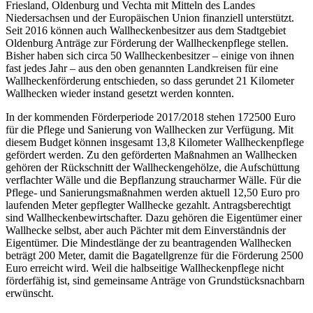
Friesland, Oldenburg und Vechta mit Mitteln des Landes
Niedersachsen und der Europäischen Union finanziell unterstützt.
Seit 2016 können auch Wallheckenbesitzer aus dem Stadtgebiet
Oldenburg Anträge zur Förderung der Wallheckenpflege stellen.
Bisher haben sich circa 50 Wallheckenbesitzer – einige von ihnen
fast jedes Jahr – aus den oben genannten Landkreisen für eine
Wallheckenförderung entschieden, so dass gerundet 21 Kilometer
Wallhecken wieder instand gesetzt werden konnten.
In der kommenden Förderperiode 2017/2018 stehen 172500 Euro
für die Pflege und Sanierung von Wallhecken zur Verfügung. Mit
diesem Budget können insgesamt 13,8 Kilometer Wallheckenpflege
gefördert werden. Zu den geförderten Maßnahmen an Wallhecken
gehören der Rückschnitt der Wallheckengehölze, die Aufschüttung
verflachter Wälle und die Bepflanzung straucharmer Wälle. Für die
Pflege- und Sanierungsmaßnahmen werden aktuell 12,50 Euro pro
laufenden Meter gepflegter Wallhecke gezahlt. Antragsberechtigt
sind Wallheckenbewirtschafter. Dazu gehören die Eigentümer einer
Wallhecke selbst, aber auch Pächter mit dem Einverständnis der
Eigentümer. Die Mindestlänge der zu beantragenden Wallhecken
beträgt 200 Meter, damit die Bagatellgrenze für die Förderung 2500
Euro erreicht wird. Weil die halbseitige Wallheckenpflege nicht
förderfähig ist, sind gemeinsame Anträge von Grundstücksnachbarn
erwünscht.