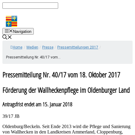
Zum
Inhalt
springen
Navigation
Home
/
Medien
/
Presse
/
Pressemitteilungen 2017
/
Pressemitteilung Nr. 40/17 vom...
Pressemitteilung Nr. 40/17 vom 18. Oktober 2017
Förderung der Wallheckenpflege im Oldenburger Land
Antragsfrist endet am 15. Januar 2018
39/17 JB
Oldenburg/Beckeln. Seit Ende 2013 wird die Pflege und Sanierung
von Wallhecken in den Landkreisen Ammerland, Cloppenburg,