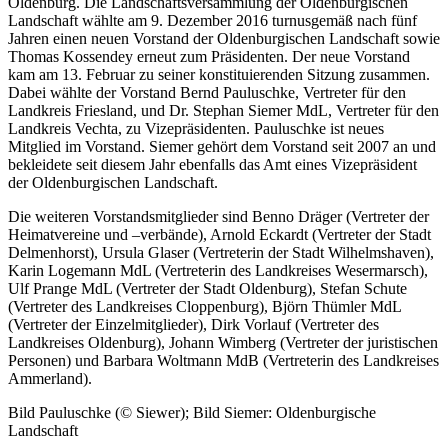
Oldenburg. Die Landschaftsversammlung der Oldenburgischen
Landschaft wählte am 9. Dezember 2016 turnusgemäß nach fünf
Jahren einen neuen Vorstand der Oldenburgischen Landschaft sowie
Thomas Kossendey erneut zum Präsidenten. Der neue Vorstand
kam am 13. Februar zu seiner konstituierenden Sitzung zusammen.
Dabei wählte der Vorstand Bernd Pauluschke, Vertreter für den
Landkreis Friesland, und Dr. Stephan Siemer MdL, Vertreter für den
Landkreis Vechta, zu Vizepräsidenten. Pauluschke ist neues
Mitglied im Vorstand. Siemer gehört dem Vorstand seit 2007 an und
bekleidete seit diesem Jahr ebenfalls das Amt eines Vizepräsident
der Oldenburgischen Landschaft.
Die weiteren Vorstandsmitglieder sind Benno Dräger (Vertreter der
Heimatvereine und –verbände), Arnold Eckardt (Vertreter der Stadt
Delmenhorst), Ursula Glaser (Vertreterin der Stadt Wilhelmshaven),
Karin Logemann MdL (Vertreterin des Landkreises Wesermarsch),
Ulf Prange MdL (Vertreter der Stadt Oldenburg), Stefan Schute
(Vertreter des Landkreises Cloppenburg), Björn Thümler MdL
(Vertreter der Einzelmitglieder), Dirk Vorlauf (Vertreter des
Landkreises Oldenburg), Johann Wimberg (Vertreter der juristischen
Personen) und Barbara Woltmann MdB (Vertreterin des Landkreises
Ammerland).
Bild Pauluschke (© Siewer); Bild Siemer: Oldenburgische
Landschaft