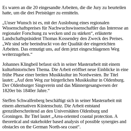
Es waren an die 20 eingesandte Arbeiten, die die Jury zu beurteilen
hatte, um die drei Preisträger zu ermitteln.
„Unser Wunsch ist es, mit der Auslobung eines regionalen
Wissenschaftspreises für Nachwuchswissenschaftler das Interesse an
regionaler Forschung zu wecken und zu stärken“, erläuterte
Landschaftspräsident Thomas Kossendey den Zweck des Preises.
„Wir sind sehr beeindruckt von der Qualität der eingereichten
Arbeiten. Das ermutigt uns, auf dem jetzt eingeschlagenen Weg
weiterzugehen.“
Johannes Klingbeil befasst sich in seiner Masterarbeit mit einem
kulturhistorischen Thema. Die Arbeit eröffnet neue Einblicke in eine
frühe Phase einer breiten Musikkultur im Nordwesten. Ihr Titel
lautet: „Auf dem Weg zur bürgerlichen Musikkultur in Oldenburg.
Der Oldenburger Singverein und das Männergesangwesen der
1820er bis 1840er Jahre.“
Steffen Schwalfenberg beschäftigt sich in seiner Masterarbeit mit
einem alternativen Küstenschutz. Die Arbeit entstand
grenzüberschreitend an den Universitäten Oldenburg und
Groningen. Ihr Titel lautet „Area-oriented coastal protection. A
theoretical and stakeholder based analysis of possible synergies and
obstacles on the German North-sea coast“.