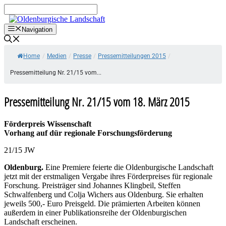
Zum
Inhalt
springen
Navigation
Home
/
Medien
/
Presse
/
Pressemitteilungen 2015
/
Pressemitteilung Nr. 21/15 vom...
Pressemitteilung Nr. 21/15 vom 18. März 2015
Förderpreis Wissenschaft
Vorhang auf dür regionale Forschungsförderung
21/15 JW
Oldenburg.
Eine Premiere feierte die Oldenburgische Landschaft
jetzt mit der erstmaligen Vergabe ihres Förderpreises für regionale
Forschung. Preisträger sind Johannes Klingbeil, Steffen
Schwalfenberg und Colja Wichers aus Oldenburg. Sie erhalten
jeweils 500,- Euro Preisgeld. Die prämierten Arbeiten können
außerdem in einer Publikationsreihe der Oldenburgischen
Landschaft erscheinen.