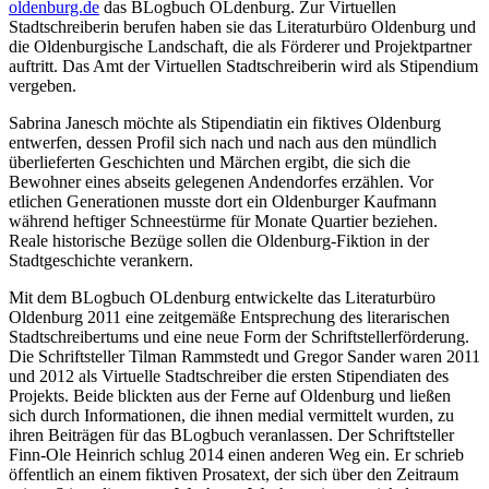
oldenburg.de
das BLogbuch OLdenburg. Zur Virtuellen
Stadtschreiberin berufen haben sie das Literaturbüro Oldenburg und
die Oldenburgische Landschaft, die als Förderer und Projektpartner
auftritt. Das Amt der Virtuellen Stadtschreiberin wird als Stipendium
vergeben.
Sabrina Janesch möchte als Stipendiatin ein fiktives Oldenburg
entwerfen, dessen Profil sich nach und nach aus den mündlich
überlieferten Geschichten und Märchen ergibt, die sich die
Bewohner eines abseits gelegenen Andendorfes erzählen. Vor
etlichen Generationen musste dort ein Oldenburger Kaufmann
während heftiger Schneestürme für Monate Quartier beziehen.
Reale historische Bezüge sollen die Oldenburg-Fiktion in der
Stadtgeschichte verankern.
Mit dem BLogbuch OLdenburg entwickelte das Literaturbüro
Oldenburg 2011 eine zeitgemäße Entsprechung des literarischen
Stadtschreibertums und eine neue Form der Schriftstellerförderung.
Die Schriftsteller Tilman Rammstedt und Gregor Sander waren 2011
und 2012 als Virtuelle Stadtschreiber die ersten Stipendiaten des
Projekts. Beide blickten aus der Ferne auf Oldenburg und ließen
sich durch Informationen, die ihnen medial vermittelt wurden, zu
ihren Beiträgen für das BLogbuch veranlassen. Der Schriftsteller
Finn-Ole Heinrich schlug 2014 einen anderen Weg ein. Er schrieb
öffentlich an einem fiktiven Prosatext, der sich über den Zeitraum