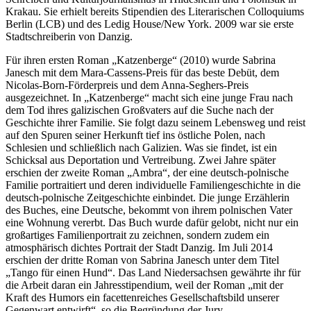
Krakau. Sie erhielt bereits Stipendien des Literarischen Colloquiums
Berlin (LCB) und des Ledig House/New York. 2009 war sie erste
Stadtschreiberin von Danzig.
Für ihren ersten Roman „Katzenberge“ (2010) wurde Sabrina
Janesch mit dem Mara-Cassens-Preis für das beste Debüt, dem
Nicolas-Born-Förderpreis und dem Anna-Seghers-Preis
ausgezeichnet. In „Katzenberge“ macht sich eine junge Frau nach
dem Tod ihres galizischen Großvaters auf die Suche nach der
Geschichte ihrer Familie. Sie folgt dazu seinem Lebensweg und reist
auf den Spuren seiner Herkunft tief ins östliche Polen, nach
Schlesien und schließlich nach Galizien. Was sie findet, ist ein
Schicksal aus Deportation und Vertreibung. Zwei Jahre später
erschien der zweite Roman „Ambra“, der eine deutsch-polnische
Familie portraitiert und deren individuelle Familiengeschichte in die
deutsch-polnische Zeitgeschichte einbindet. Die junge Erzählerin
des Buches, eine Deutsche, bekommt von ihrem polnischen Vater
eine Wohnung vererbt. Das Buch wurde dafür gelobt, nicht nur ein
großartiges Familienportrait zu zeichnen, sondern zudem ein
atmosphärisch dichtes Portrait der Stadt Danzig. Im Juli 2014
erschien der dritte Roman von Sabrina Janesch unter dem Titel
„Tango für einen Hund“. Das Land Niedersachsen gewährte ihr für
die Arbeit daran ein Jahresstipendium, weil der Roman „mit der
Kraft des Humors ein facettenreiches Gesellschaftsbild unserer
Gegenwart entwirft“, so die Begründung der Jury.