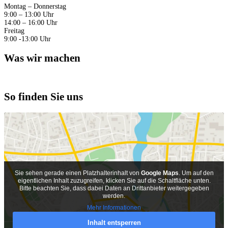
Montag – Donnerstag
9:00 – 13:00 Uhr
14:00 – 16:00 Uhr
Freitag
9:00 -13:00 Uhr
Was wir machen
So finden Sie uns
Sie sehen gerade einen Platzhalterinhalt von
Google Maps
. Um auf den
eigentlichen Inhalt zuzugreifen, klicken Sie auf die Schaltfläche unten.
Bitte beachten Sie, dass dabei Daten an Drittanbieter weitergegeben
werden.
Mehr Informationen
Inhalt entsperren