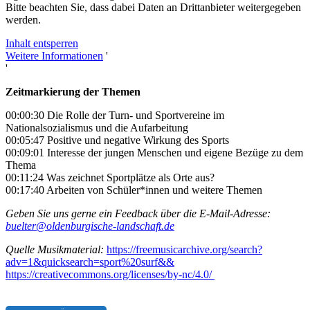
Bitte beachten Sie, dass dabei Daten an Drittanbieter weitergegeben
werden.
Inhalt entsperren
Weitere Informationen
'
'
Zeitmarkierung der Themen
00:00:30 Die Rolle der Turn- und Sportvereine im
Nationalsozialismus und die Aufarbeitung
00:05:47 Positive und negative Wirkung des Sports
00:09:01 Interesse der jungen Menschen und eigene Bezüge zu dem
Thema
00:11:24 Was zeichnet Sportplätze als Orte aus?
00:17:40 Arbeiten von Schüler*innen und weitere Themen
Geben Sie uns gerne ein Feedback über die E-Mail-Adresse:
buelter@oldenburgische-landschaft.de
Quelle Musikmaterial:
https://freemusicarchive.org/search?
adv=1&quicksearch=sport%20surf&&
https://creativecommons.org/licenses/by-nc/4.0/