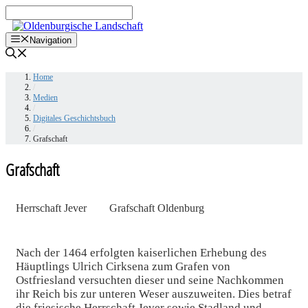
Zum
Inhalt
springen
Navigation
Home
/
Medien
/
Digitales Geschichtsbuch
/
Grafschaft
Grafschaft
Herrschaft Jever
Grafschaft Oldenburg
Nach der 1464 erfolgten kaiserlichen Erhebung des
Häuptlings Ulrich Cirksena zum Grafen von
Ostfriesland versuchten dieser und seine Nachkommen
ihr Reich bis zur unteren Weser auszuweiten. Dies betraf
die friesische Herrschaft Jever sowie Stadland und