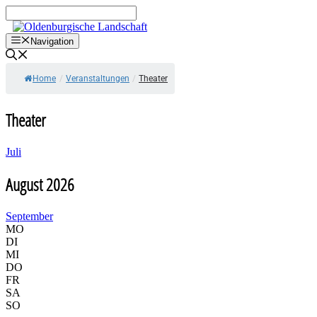
Zum
Inhalt
springen
Navigation
Home
/
Veranstaltungen
/
Theater
Theater
Juli
August 2026
September
MO
DI
MI
DO
FR
SA
SO