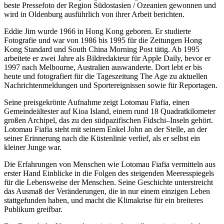
beste Pressefoto der Region Südostasien / Ozeanien gewonnen und
wird in Oldenburg ausführlich von ihrer Arbeit berichten.
Eddie Jim wurde 1966 in Hong Kong geboren. Er studierte
Fotografie und war von 1986 bis 1995 für die Zeitungen Hong
Kong Standard und South China Morning Post tätig. Ab 1995
arbeitete er zwei Jahre als Bildredakteur für Apple Daily, bevor er
1997 nach Melbourne, Australien auswanderte. Dort lebt er bis
heute und fotografiert für die Tageszeitung The Age zu aktuellen
Nachrichtenmeldungen und Sportereignissen sowie für Reportagen.
Seine preisgekrönte Aufnahme zeigt Lotomau Fiafia, einen
Gemeindeältester auf Kioa Island, einem rund 18 Quadratkilometer
großen Archipel, das zu den südpazifischen Fidschi–Inseln gehört.
Lotomau Fiafia steht mit seinem Enkel John an der Stelle, an der
seiner Erinnerung nach die Küstenlinie verlief, als er selbst ein
kleiner Junge war.
Die Erfahrungen von Menschen wie Lotomau Fiafia vermitteln aus
erster Hand Einblicke in die Folgen des steigenden Meeresspiegels
für die Lebensweise der Menschen. Seine Geschichte unterstreicht
das Ausmaß der Veränderungen, die in nur einem einzigen Leben
stattgefunden haben, und macht die Klimakrise für ein breiteres
Publikum greifbar.