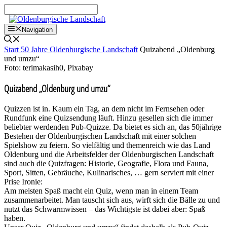
Zum
Inhalt
springen
Navigation
Start
50 Jahre Oldenburgische Landschaft
Quizabend „Oldenburg
und umzu“
Foto: terimakasih0, Pixabay
Quizabend „Oldenburg und umzu“
Quizzen ist in. Kaum ein Tag, an dem nicht im Fernsehen oder
Rundfunk eine Quizsendung läuft. Hinzu gesellen sich die immer
beliebter werdenden Pub-Quizze. Da bietet es sich an, das 50jährige
Bestehen der Oldenburgischen Landschaft mit einer solchen
Spielshow zu feiern. So vielfältig und themenreich wie das Land
Oldenburg und die Arbeitsfelder der Oldenburgischen Landschaft
sind auch die Quizfragen: Historie, Geografie, Flora und Fauna,
Sport, Sitten, Gebräuche, Kulinarisches, … gern serviert mit einer
Prise Ironie:
Am meisten Spaß macht ein Quiz, wenn man in einem Team
zusammenarbeitet. Man tauscht sich aus, wirft sich die Bälle zu und
nutzt das Schwarmwissen – das Wichtigste ist dabei aber: Spaß
haben.