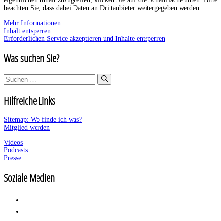
eigentlichen Inhalt zuzugreifen, klicken Sie auf die Schaltfläche unten. Bitte
beachten Sie, dass dabei Daten an Drittanbieter weitergegeben werden.
Mehr Informationen
Inhalt entsperren
Erforderlichen Service akzeptieren und Inhalte entsperren
Was suchen Sie?
Suchen
nach:
Hilfreiche Links
Sitemap: Wo finde ich was?
Mitglied werden
Videos
Podcasts
Presse
Soziale Medien