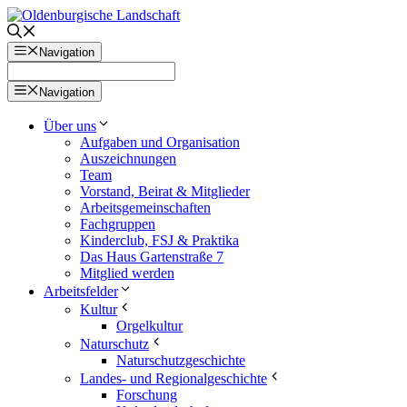
Zum
Inhalt
springen
Navigation
Navigation
Über uns
Aufgaben und Organisation
Auszeichnungen
Team
Vorstand, Beirat & Mitglieder
Arbeitsgemeinschaften
Fachgruppen
Kinderclub, FSJ & Praktika
Das Haus Gartenstraße 7
Mitglied werden
Arbeitsfelder
Kultur
Orgelkultur
Naturschutz
Naturschutzgeschichte
Landes- und Regionalgeschichte
Forschung