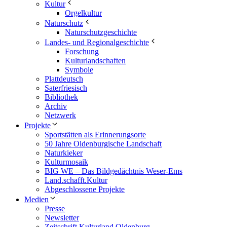
Kultur
Orgelkultur
Naturschutz
Naturschutzgeschichte
Landes- und Regionalgeschichte
Forschung
Kulturlandschaften
Symbole
Plattdeutsch
Saterfriesisch
Bibliothek
Archiv
Netzwerk
Projekte
Sportstätten als Erinnerungsorte
50 Jahre Oldenburgische Landschaft
Naturkieker
Kulturmosaik
BIG WE – Das Bildgedächtnis Weser-Ems
Land.schafft.Kultur
Abgeschlossene Projekte
Medien
Presse
Newsletter
Zeitschrift Kulturland Oldenburg