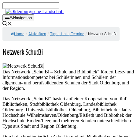
Zum
Inhalt
springen
Navigation
Home
/
Aktivitäten
/
Tipps, Links, Termine
/
Netzwerk Schu:Bi
Netzwerk Schu:Bi
Das Netzwerk „Schu:Bi – Schule und Bibliothek“ fördert Lese- und
Informationskompetenz bei Schülerinnen und Schülern der
allgemein- und berufsbildenden Schulen der Stadt Oldenburg und
der Region.
Das Netzwerk „Schu:Bi“ basiert auf einer Kooperation von fünf
Bibliotheken, Stadtbibliothek Oldenburg, Landesbibliothek
Oldenburg, Universitätsbibliothek Oldenburg, Bibliothek der Jade-
Hochschule Wilhelmshaven/Oldenburg/Elsfleth und Bibliothek der
Hochschule Emden/Leer, und mehreren Schulen unterschiedlichen
Typs aus Stadt und Region Oldenburg.
Durch die kontinuierliche Arbeit in und mit Bibliotheken während