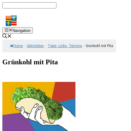
Zum
Inhalt
springen
Navigation
Home
/
Aktivitäten
/
Tipps, Links, Termine
/
Grünkohl mit Pita
Grünkohl mit Pita