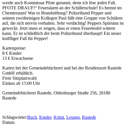
werde auch Kommissar Pfote genannt, denn ich löse jeden Fall.
PFOTE DRAUF!“ Feueralarm an der Schillerschule! Es brennt im
Chemieraum! War es Brandstiftung? Polizeihund Pepper und
seinem zweibeinigen Kollegen Paul fällt eine Gruppe von Schülern
auf, die sich nervös verhalten. Sehr verdächtig! Peppers Spürsinn ist
geweckt. Jetzt muss er zeigen, dass er einen Feuerteufel wittern
kann. Er ist schließlich der beste Polizeihund überhaupt! Ein neuer
kniffliger Fall für Pepper!
Kartenpreise:
8 € Kinder
13 € Erwachsene
Karten bei der Gemeindebücherei und bei der Residenzort Rastede
GmbH erhältlich.
Freie Sitzplatzwahl
Einlass ab 15:00 Uhr
Gemeindebücherei Rastede, Oldenburger Straße 256, 26180
Rastede
Schlagwörter:
Buch
,
Kinder
,
Krimi
,
Lesung
,
Rastede
Datum