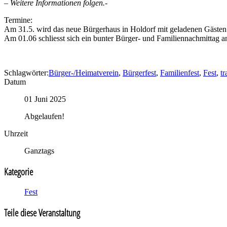
– Weitere Informationen folgen.-
Termine:
Am 31.5. wird das neue Bürgerhaus in Holdorf mit geladenen Gästen
Am 01.06 schliesst sich ein bunter Bürger- und Familiennachmittag an
Schlagwörter:
Bürger-/Heimatverein
,
Bürgerfest
,
Familienfest
,
Fest
,
tr
Datum
01 Juni 2025
Abgelaufen!
Uhrzeit
Ganztags
Kategorie
Fest
Teile diese Veranstaltung