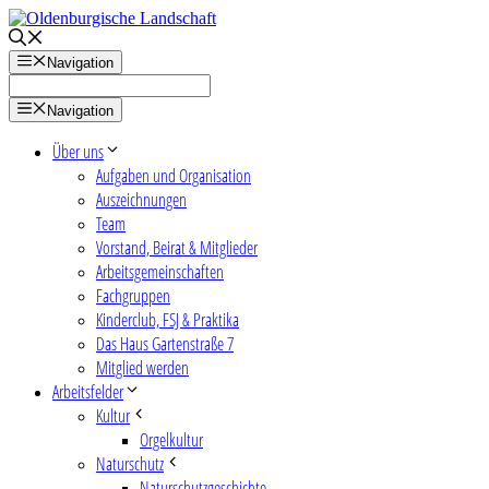
Zum
Inhalt
springen
Navigation
Navigation
Über uns
Aufgaben und Organisation
Auszeichnungen
Team
Vorstand, Beirat & Mitglieder
Arbeitsgemeinschaften
Fachgruppen
Kinderclub, FSJ & Praktika
Das Haus Gartenstraße 7
Mitglied werden
Arbeitsfelder
Kultur
Orgelkultur
Naturschutz
Naturschutzgeschichte