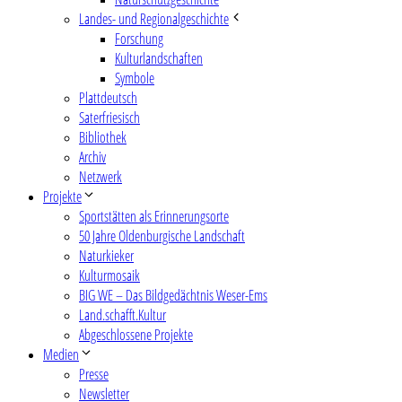
Landes- und Regionalgeschichte
Forschung
Kulturlandschaften
Symbole
Plattdeutsch
Saterfriesisch
Bibliothek
Archiv
Netzwerk
Projekte
Sportstätten als Erinnerungsorte
50 Jahre Oldenburgische Landschaft
Naturkieker
Kulturmosaik
BIG WE – Das Bildgedächtnis Weser-Ems
Land.schafft.Kultur
Abgeschlossene Projekte
Medien
Presse
Newsletter