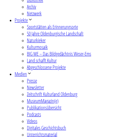
Archiv
Netzwerk
Projekte
Sportstätten als Erinnerungsorte
50 Jahre Oldenburgische Landschaft
Naturkieker
Kulturmosaik
BIG WE – Das Bildgedächtnis Weser-Ems
Land.schafft.Kultur
Abgeschlossene Projekte
Medien
Presse
Newsletter
Zeitschrift Kulturland Oldenburg
MuseumMagazin(e)
Publikationsübersicht
Podcasts
Videos
Digitales Geschichtsbuch
Unterrichtsmaterial